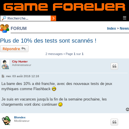
☰
FORUM
Index
>
News
Plus de 10% des tests sont scannés !
Répondre
2 messages • Page
1
sur
1
City Hunter
Administrateur
M
mer. 03 août 2016 12:16
e
s
La barre des 10% a été franchie, avec des nouveaux tests de jeux
s
mythiques comme Flashback
a
g
e
Je suis en vacances jusqu'à la fin de la semaine prochaine, les
chargements vont donc continuer
Blondex
Modérateur