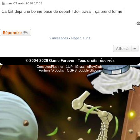
M
mer. 03 août 2016 17:53
e
s
Ca fait déjà une bonne base de départ ! Joli travail, ça prend forme !
s
a
g
e
Répondre
2 messages • Page
1
sur
1
Aller à
© 2004-
2026 Game Forever - Tous droits réservés
ConsolesPlus.net
1UP
iGraal
eBuyClub
Fortnite V-Bucks
OSRS
Bubble Shooter