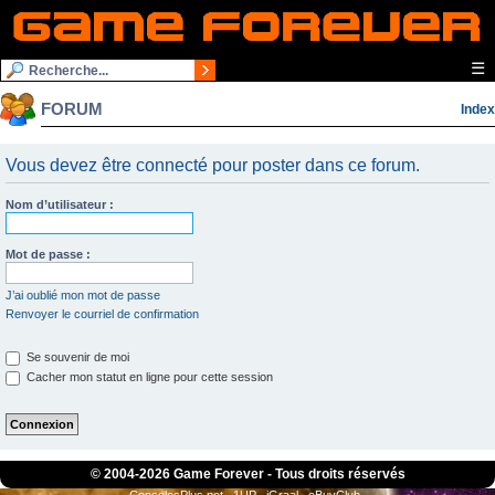
☰
FORUM
Index
Vous devez être connecté pour poster dans ce forum.
Nom d’utilisateur :
Mot de passe :
J’ai oublié mon mot de passe
Renvoyer le courriel de confirmation
Se souvenir de moi
Cacher mon statut en ligne pour cette session
© 2004-
2026 Game Forever - Tous droits réservés
ConsolesPlus.net
1UP
iGraal
eBuyClub