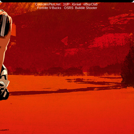
ConsolesPlus.net
1UP
iGraal
eBuyClub
Fortnite V-Bucks
OSRS
Bubble Shooter