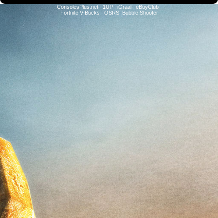
ConsolesPlus.net
1UP
iGraal
eBuyClub
Fortnite V-Bucks
OSRS
Bubble Shooter