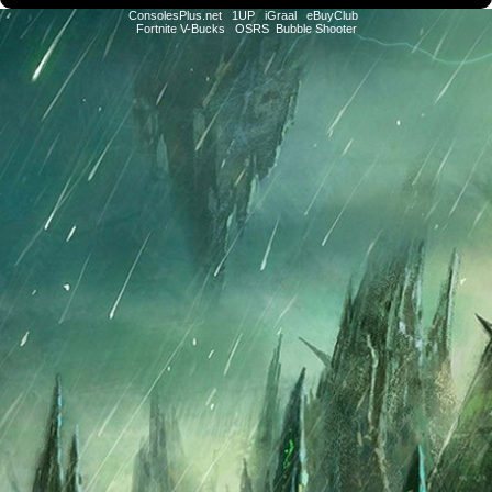
ConsolesPlus.net
1UP
iGraal
eBuyClub
Fortnite V-Bucks
OSRS
Bubble Shooter