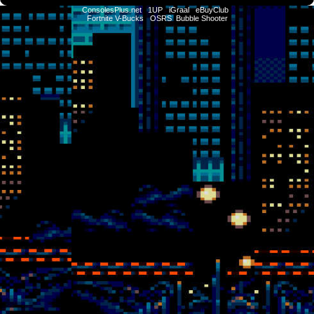
ConsolesPlus.net
1UP
iGraal
eBuyClub
Fortnite V-Bucks
OSRS
Bubble Shooter