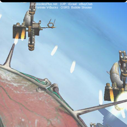
ConsolesPlus.net
1UP
iGraal
eBuyClub
Fortnite V-Bucks
OSRS
Bubble Shooter