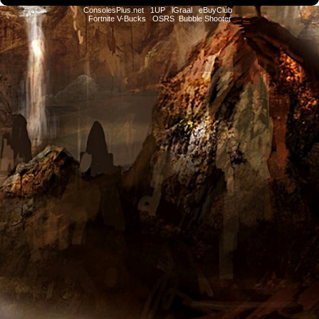
ConsolesPlus.net
1UP
iGraal
eBuyClub
Fortnite V-Bucks
OSRS
Bubble Shooter