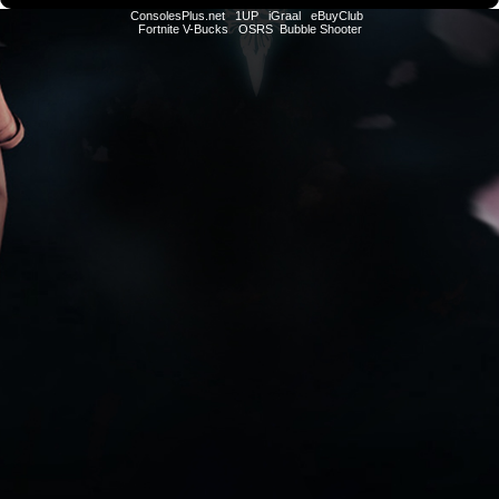
ConsolesPlus.net
1UP
iGraal
eBuyClub
Fortnite V-Bucks
OSRS
Bubble Shooter