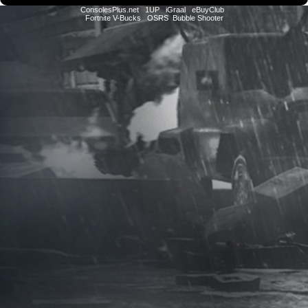
ConsolesPlus.net
1UP
iGraal
eBuyClub
Fortnite V-Bucks
OSRS
Bubble Shooter