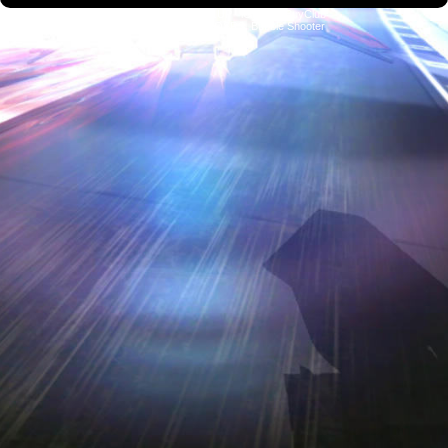
ConsolesPlus.net
1UP
iGraal
eBuyClub
Fortnite V-Bucks
OSRS
Bubble Shooter