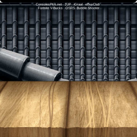
ConsolesPlus.net
1UP
iGraal
eBuyClub
Fortnite V-Bucks
OSRS
Bubble Shooter