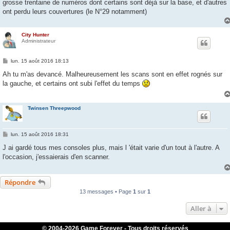
grosse trentaine de numéros dont certains sont déjà sur la base, et d'autres
ont perdu leurs couvertures (le N°29 notamment)
City Hunter
Administrateur
M
lun. 15 août 2016 18:13
e
s
Ah tu m'as devancé. Malheureusement les scans sont en effet rognés sur
s
la gauche, et certains ont subi l'effet du temps
a
g
e
Twinsen Threepwood
M
lun. 15 août 2016 18:31
e
s
J ai gardé tous mes consoles plus, mais l 'était varie d'un tout à l'autre. A
s
l'occasion, j'essaierais d'en scanner.
a
g
e
Répondre
13 messages • Page
1
sur
1
Aller à
© 2004-
2026 Game Forever - Tous droits réservés