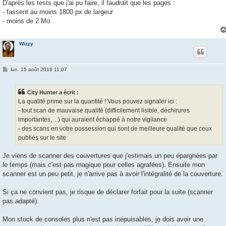
s
D'après les tests que j'ai pu faire, il faudrait que les pages :
s
- fassent au moins 1800 px de largeur
a
g
- moins de 2 Mo
e
Wizzy
M
lun. 15 août 2016 11:07
e
s
s
City Hunter a écrit :
a
g
La qualité prime sur la quantité ! Vous pouvez signaler ici :
e
- tout scan de mauvaise qualité (difficilement lisible, déchirures
importantes, ...) qui auraient échappé à notre vigilance
- des scans en votre possession qui sont de meilleure qualité que ceux
publiés sur le site
Je viens de scanner des couvertures que j'estimais un peu épargnées par
le temps (mais c'est pas magique pour celles agrafées). Ensuite mon
scanner est un peu petit, je n'arrive pas à avoir l'intégralité de la couverture.
Si ça ne convient pas, je risque de déclarer forfait pour la suite (scanner
pas adapté).
Mon stock de consoles plus n'est pas inépuisables, je dois avoir une