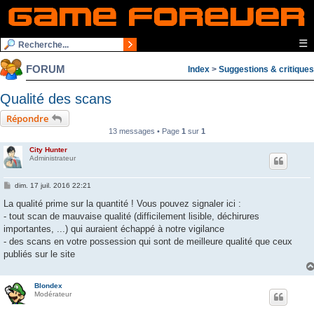
☰
FORUM
Index
>
Suggestions & critiques
Qualité des scans
Répondre
13 messages • Page
1
sur
1
City Hunter
Administrateur
M
dim. 17 juil. 2016 22:21
e
s
La qualité prime sur la quantité ! Vous pouvez signaler ici :
s
- tout scan de mauvaise qualité (difficilement lisible, déchirures
a
g
importantes, ...) qui auraient échappé à notre vigilance
e
- des scans en votre possession qui sont de meilleure qualité que ceux
publiés sur le site
Blondex
Modérateur