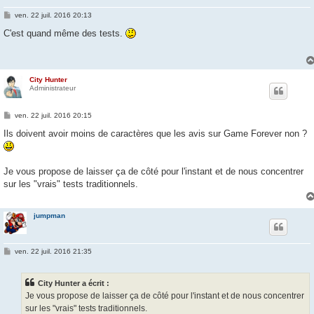
M
ven. 22 juil. 2016 20:13
e
s
C'est quand même des tests.
s
a
g
e
City Hunter
Administrateur
M
ven. 22 juil. 2016 20:15
e
s
Ils doivent avoir moins de caractères que les avis sur Game Forever non ?
s
a
g
e
Je vous propose de laisser ça de côté pour l'instant et de nous concentrer
sur les "vrais" tests traditionnels.
jumpman
M
ven. 22 juil. 2016 21:35
e
s
s
City Hunter a écrit :
a
g
Je vous propose de laisser ça de côté pour l'instant et de nous concentrer
e
sur les "vrais" tests traditionnels.