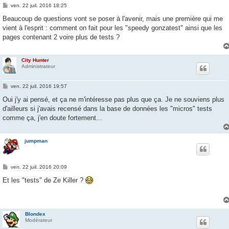
M
ven. 22 juil. 2016 18:25
e
s
Beaucoup de questions vont se poser à l'avenir, mais une première qui me
s
vient à l'esprit : comment on fait pour les "speedy gonzatest" ainsi que les
a
g
pages contenant 2 voire plus de tests ?
e
City Hunter
Administrateur
M
ven. 22 juil. 2016 19:57
e
s
Oui j'y ai pensé, et ça ne m'intéresse pas plus que ça. Je ne souviens plus
s
d'ailleurs si j'avais recensé dans la base de données les "micros" tests
a
g
comme ça, j'en doute fortement...
e
jumpman
M
ven. 22 juil. 2016 20:09
e
s
Et les "tests" de Ze Killer ?
s
a
g
e
Blondex
Modérateur