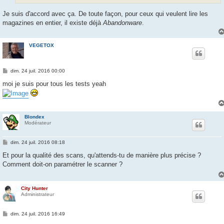
Je suis d'accord avec ça. De toute façon, pour ceux qui veulent lire les
magazines en entier, il existe déjà
Abandonware
.
VEGETOX
M
dim. 24 juil. 2016 00:00
e
s
moi je suis pour tous les tests yeah
s
a
g
e
Blondex
Modérateur
M
dim. 24 juil. 2016 08:18
e
s
Et pour la qualité des scans, qu'attends-tu de manière plus précise ?
s
Comment doit-on paramétrer le scanner ?
a
g
e
City Hunter
Administrateur
M
dim. 24 juil. 2016 16:49
e