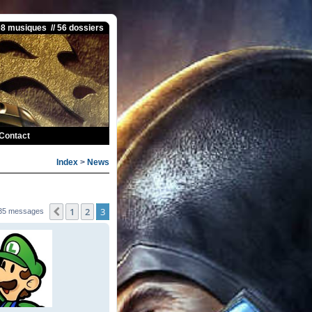
08 musiques // 56 dossiers
Contact
Index
>
News
1
2
3
Précédente
35 messages