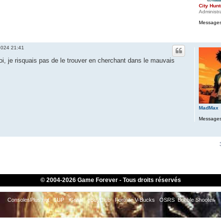
City Hunt
Administr
Messages
 2024 21:41
i, je risquais pas de le trouver en cherchant dans le mauvais
MadMax
Messages
© 2004-
2026 Game Forever - Tous droits réservés
ConsolesPlus.net
1UP
iGraal
eBuyClub
Fortnite V-Bucks
OSRS
Bubble Shooter