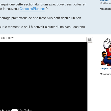
Blondex
Modérate
marqué que cette section du forum avait ouvert ses portes en
e le nouveau
ConsolesPlus.net
?
Messages
marrage prometteur, ce site n'est plus actif depuis un bon
 pour le moment le seul à pouvoir ajouter du nouveau contenu.
. 2021 10:20
jumpman
Messages