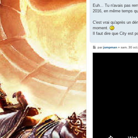
Euh... Tu n'avais pas re
2016, en même temps qu
C'est vrai qu'après un dé
moment.
Il faut dire que City est
M
par
jumpman
»
sam. 30 oct
e
s
s
a
g
e