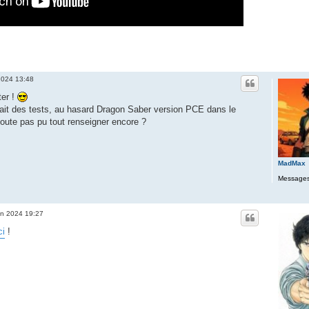
 2024 13:48
ter !
uait des tests, au hasard Dragon Saber version PCE dans le
oute pas pu tout renseigner encore ?
MadMax
Messages
uin 2024 19:27
ci
!