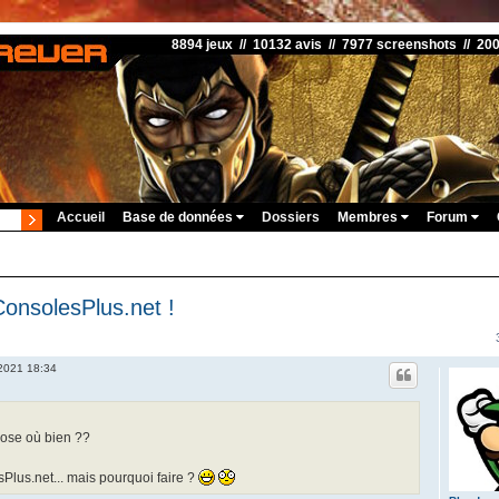
8894 jeux // 10132 avis // 7977 screenshots // 20
Accueil
Base de données
Dossiers
Membres
Forum
onsolesPlus.net !
 2021 18:34
hose où bien ??
Plus.net... mais pourquoi faire ?