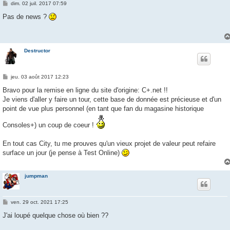
M
dim. 02 juil. 2017 07:59
e
s
Pas de news ?
s
a
g
e
Destructor
M
jeu. 03 août 2017 12:23
e
s
Bravo pour la remise en ligne du site d'origine: C+.net !!
s
Je viens d'aller y faire un tour, cette base de donnée est précieuse et d'un
a
g
point de vue plus personnel (en tant que fan du magasine historique
e
Consoles+) un coup de coeur !
En tout cas City, tu me prouves qu'un vieux projet de valeur peut refaire
surface un jour (je pense à Test Online)
jumpman
M
ven. 29 oct. 2021 17:25
e
s
J'ai loupé quelque chose où bien ??
s
a