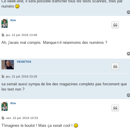
s
Ce week-end, il sera possible d'afficher tous les tests scannés, triés par
s
numéro
a
g
e
Kim
M
jeu. 21 juil. 2016 13:48
e
s
Ah, j'avais mal compris. Manque-t-il néanmoins des numéros ?
s
a
g
e
VEGETOX
M
jeu. 21 juil. 2016 23:29
e
s
sa serrait aussi sympa de lire des magazines complets pas forcement que
s
les test non ?
a
g
e
Kim
M
ven. 22 juil. 2016 10:53
e
s
T'imagines le boulot ! Mais ça serait cool !
s