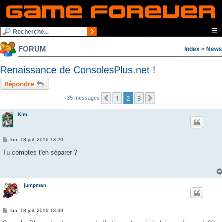
☰
FORUM
Index
>
News
Renaissance de ConsolesPlus.net !
Répondre
1
2
3
Précédente
Suivante
35 messages
Kim
M
lun. 18 juil. 2016 13:20
e
s
Tu comptes t'en séparer ?
s
a
g
e
jumpman
M
lun. 18 juil. 2016 13:39
e
s