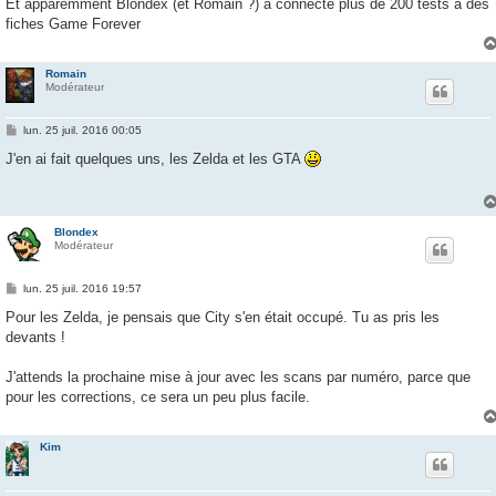
Et apparemment Blondex (et Romain ?) a connecté plus de 200 tests à des
fiches Game Forever
Romain
Modérateur
M
lun. 25 juil. 2016 00:05
e
s
J'en ai fait quelques uns, les Zelda et les GTA
s
a
g
e
Blondex
Modérateur
M
lun. 25 juil. 2016 19:57
e
s
Pour les Zelda, je pensais que City s'en était occupé. Tu as pris les
s
devants !
a
g
e
J'attends la prochaine mise à jour avec les scans par numéro, parce que
pour les corrections, ce sera un peu plus facile.
Kim