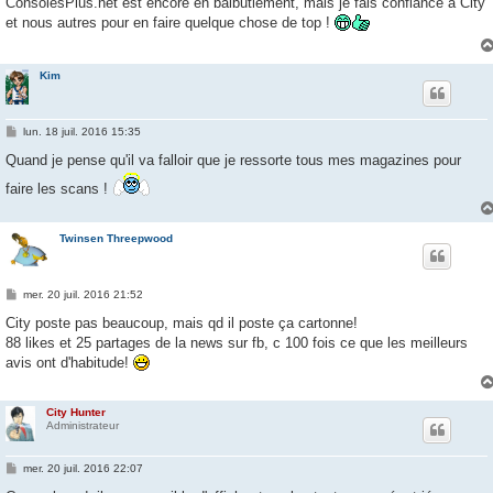
ConsolesPlus.net est encore en balbutiement, mais je fais confiance à City
s
et nous autres pour en faire quelque chose de top !
a
g
e
Kim
M
lun. 18 juil. 2016 15:35
e
s
Quand je pense qu'il va falloir que je ressorte tous mes magazines pour
s
a
faire les scans !
g
e
Twinsen Threepwood
M
mer. 20 juil. 2016 21:52
e
s
City poste pas beaucoup, mais qd il poste ça cartonne!
s
88 likes et 25 partages de la news sur fb, c 100 fois ce que les meilleurs
a
g
avis ont d'habitude!
e
City Hunter
Administrateur
M
mer. 20 juil. 2016 22:07
e