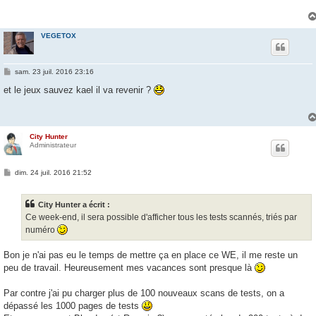
a
g
e
VEGETOX
M
sam. 23 juil. 2016 23:16
e
s
et le jeux sauvez kael il va revenir ?
s
a
g
e
City Hunter
Administrateur
M
dim. 24 juil. 2016 21:52
e
s
s
City Hunter a écrit :
a
g
Ce week-end, il sera possible d'afficher tous les tests scannés, triés par
e
numéro
Bon je n'ai pas eu le temps de mettre ça en place ce WE, il me reste un
peu de travail. Heureusement mes vacances sont presque là
Par contre j'ai pu charger plus de 100 nouveaux scans de tests, on a
dépassé les 1000 pages de tests