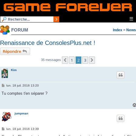
☰
FORUM
Index
>
News
Renaissance de ConsolesPlus.net !
Répondre
1
2
3
Précédente
Suivante
35 messages
Kim
M
lun. 18 juil. 2016 13:20
e
s
Tu comptes t'en séparer ?
s
a
g
e
jumpman
M
lun. 18 juil. 2016 13:39
e
s