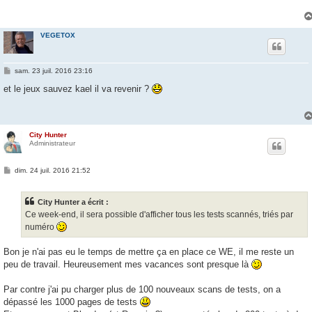
a
g
e
VEGETOX
M
sam. 23 juil. 2016 23:16
e
s
et le jeux sauvez kael il va revenir ?
s
a
g
e
City Hunter
Administrateur
M
dim. 24 juil. 2016 21:52
e
s
s
City Hunter a écrit :
a
g
Ce week-end, il sera possible d'afficher tous les tests scannés, triés par
e
numéro
Bon je n'ai pas eu le temps de mettre ça en place ce WE, il me reste un
peu de travail. Heureusement mes vacances sont presque là
Par contre j'ai pu charger plus de 100 nouveaux scans de tests, on a
dépassé les 1000 pages de tests