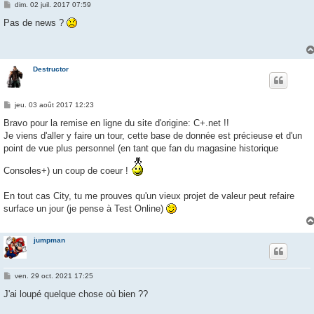
M
dim. 02 juil. 2017 07:59
e
s
Pas de news ?
s
a
g
e
Destructor
M
jeu. 03 août 2017 12:23
e
s
Bravo pour la remise en ligne du site d'origine: C+.net !!
s
Je viens d'aller y faire un tour, cette base de donnée est précieuse et d'un
a
g
point de vue plus personnel (en tant que fan du magasine historique
e
Consoles+) un coup de coeur !
En tout cas City, tu me prouves qu'un vieux projet de valeur peut refaire
surface un jour (je pense à Test Online)
jumpman
M
ven. 29 oct. 2021 17:25
e
s
J'ai loupé quelque chose où bien ??
s
a