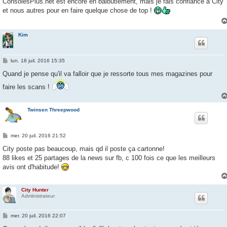
ConsolesPlus.net est encore en balbutiement, mais je fais confiance à City
s
et nous autres pour en faire quelque chose de top !
a
g
e
Kim
M
lun. 18 juil. 2016 15:35
e
s
Quand je pense qu'il va falloir que je ressorte tous mes magazines pour
s
a
faire les scans !
g
e
Twinsen Threepwood
M
mer. 20 juil. 2016 21:52
e
s
City poste pas beaucoup, mais qd il poste ça cartonne!
s
88 likes et 25 partages de la news sur fb, c 100 fois ce que les meilleurs
a
g
avis ont d'habitude!
e
City Hunter
Administrateur
M
mer. 20 juil. 2016 22:07
e