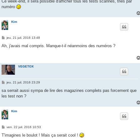
s
Ce week-end, il sera possible d'afficher tous les tests scannés, triés par
s
numéro
a
g
e
Kim
M
jeu. 21 juil. 2016 13:48
e
s
Ah, j'avais mal compris. Manque-t-il néanmoins des numéros ?
s
a
g
e
VEGETOX
M
jeu. 21 juil. 2016 23:29
e
s
sa serrait aussi sympa de lire des magazines complets pas forcement que
s
les test non ?
a
g
e
Kim
M
ven. 22 juil. 2016 10:53
e
s
T'imagines le boulot ! Mais ça serait cool !
s