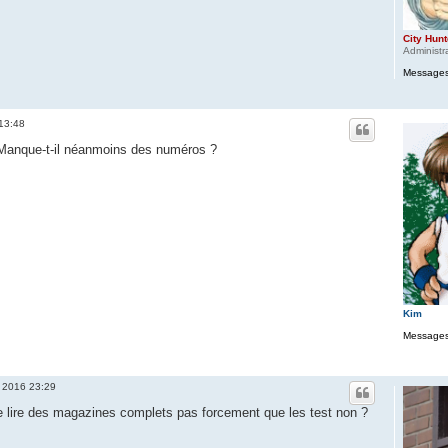
City Hunt
Administr
Messages
 13:48
 Manque-t-il néanmoins des numéros ?
Kim
Messages
l. 2016 23:29
e lire des magazines complets pas forcement que les test non ?