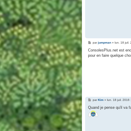
M
par
jumpman
»
lun. 18 juil
e
s
ConsolesPlus.net est enco
s
pour en faire quelque ch
a
g
e
M
par
Kim
»
lun. 18 juil. 2016
e
s
Quand je pense qu'il va f
s
a
g
e