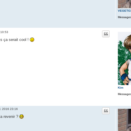
VEGETO
Messages
6 10:53
is ça serait cool !
Kim
Messages
il. 2016 23:16
va revenir ?