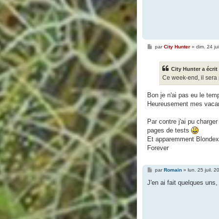
M
par
City Hunter
»
dim. 24 ju
e
s
s
City Hunter a écrit 
a
g
Ce week-end, il sera 
e
Bon je n'ai pas eu le tem
Heureusement mes vacan
Par contre j'ai pu charg
pages de tests
Et apparemment Blondex 
Forever
M
par
Romain
»
lun. 25 juil. 
e
s
J'en ai fait quelques uns
s
a
g
e