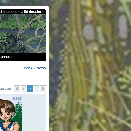
08 musiques // 56 dossiers
Contact
Index
>
News
1
2
3
Précédente
Suivante
essages