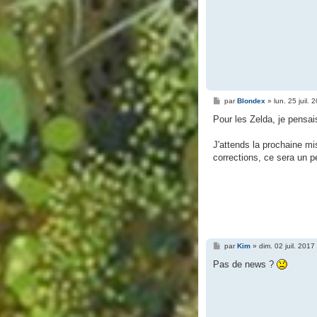
M
par
Blondex
»
lun. 25 juil.
e
s
Pour les Zelda, je pensai
s
a
g
J'attends la prochaine mi
e
corrections, ce sera un pe
M
par
Kim
»
dim. 02 juil. 2017
e
s
Pas de news ?
s
a
g
e