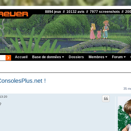
8894 jeux // 10132 avis // 7977 screenshots // 20
Accueil
Base de données
Dossiers
Membres
Forum
onsolesPlus.net !
35 m
 13:20
?