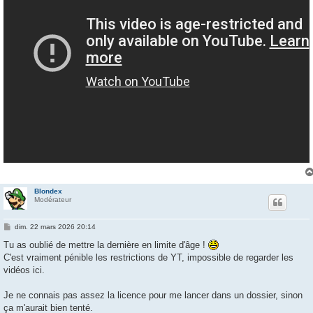
Blondex
Modérateur
M
dim. 22 mars 2026 20:14
e
s
Tu as oublié de mettre la dernière en limite d'âge !
s
C'est vraiment pénible les restrictions de YT, impossible de regarder les
a
g
vidéos ici.
e
Je ne connais pas assez la licence pour me lancer dans un dossier, sinon
ça m'aurait bien tenté.