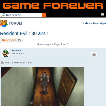
☰
FORUM
Index
>
Nostalgie
Resident Evil : 30 ans !
Répondre
4 messages • Page
1
sur
1
Blondex
Modérateur
M
dim. 22 mars 2026 08:30
e
s
s
a
g
e