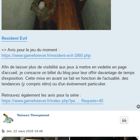
Resident Evil
=> Avis pour le jeu du moment :
https://www.gameforever.fr/resident-evil-1860.php
Afin de laisser plus de visibilité aux jeux à mettre en vedette en page
d'accueil, je consacre un billet du blog pour leur offrir davantage de temps
d'exposition. Cette mise en avant se fait en fonction de l'actualité, des
tendances (y compris rétro) ou d'un événement particulier.
Retrouvez également les avis pour la série :
https://www.gameforever.fr/index.php?pa ... Requete=40
Twinsen Threepwood
M
dim. 22 mars 2026 19:48
e
s