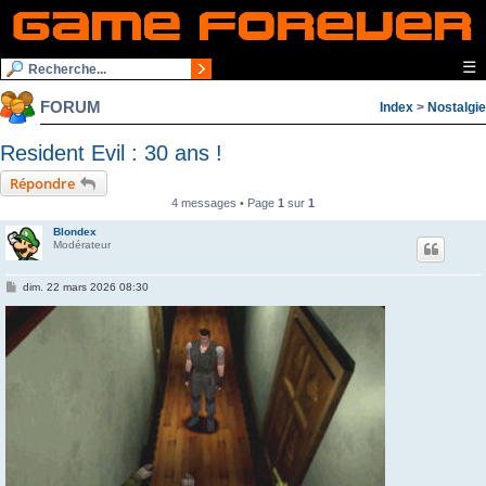
☰
FORUM
Index
>
Nostalgie
Resident Evil : 30 ans !
Répondre
4 messages • Page
1
sur
1
Blondex
Modérateur
M
dim. 22 mars 2026 08:30
e
s
s
a
g
e