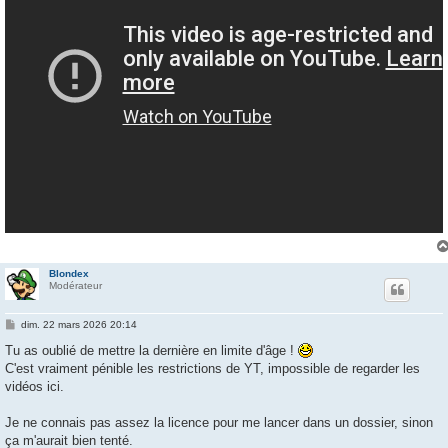
Blondex
Modérateur
M
dim. 22 mars 2026 20:14
e
s
Tu as oublié de mettre la dernière en limite d'âge !
s
C'est vraiment pénible les restrictions de YT, impossible de regarder les
a
g
vidéos ici.
e
Je ne connais pas assez la licence pour me lancer dans un dossier, sinon
ça m'aurait bien tenté.