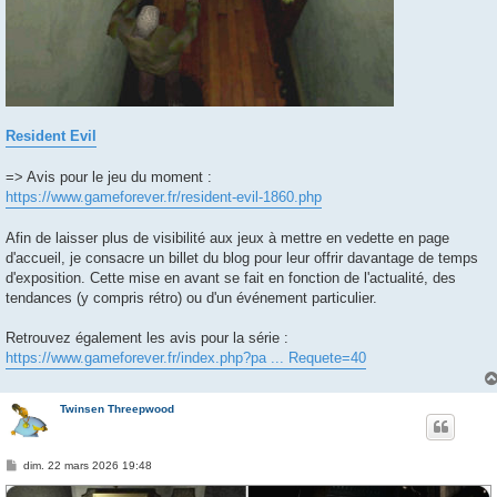
Resident Evil
=> Avis pour le jeu du moment :
https://www.gameforever.fr/resident-evil-1860.php
Afin de laisser plus de visibilité aux jeux à mettre en vedette en page
d'accueil, je consacre un billet du blog pour leur offrir davantage de temps
d'exposition. Cette mise en avant se fait en fonction de l'actualité, des
tendances (y compris rétro) ou d'un événement particulier.
Retrouvez également les avis pour la série :
https://www.gameforever.fr/index.php?pa ... Requete=40
Twinsen Threepwood
M
dim. 22 mars 2026 19:48
e
s