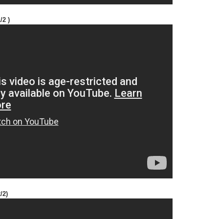
/2 )
/2)