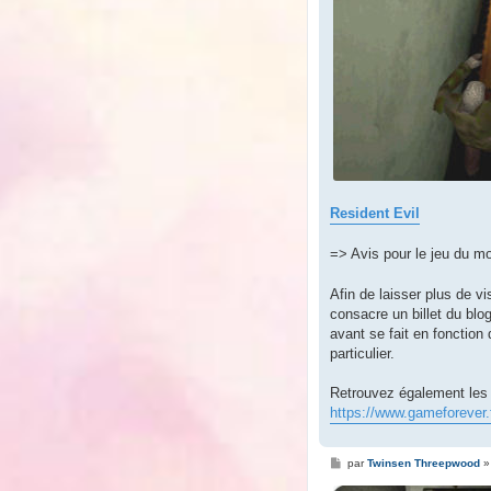
Resident Evil
=> Avis pour le jeu du 
Afin de laisser plus de vi
consacre un billet du blo
avant se fait en fonction
particulier.
Retrouvez également les a
https://www.gameforever.
M
par
Twinsen Threepwood
e
s