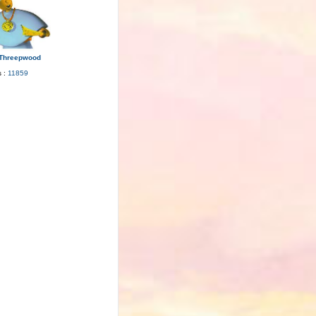
 Threepwood
 :
11859