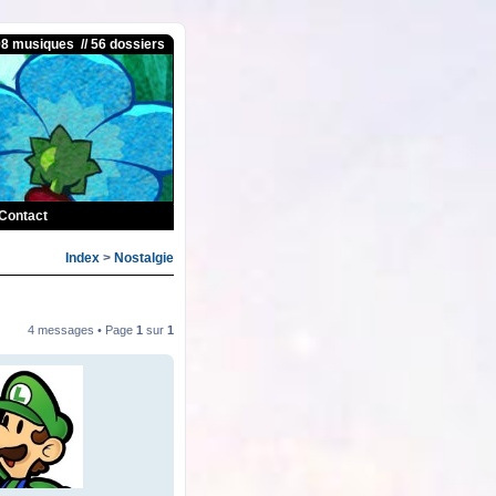
08 musiques // 56 dossiers
Contact
Index
>
Nostalgie
4 messages • Page
1
sur
1