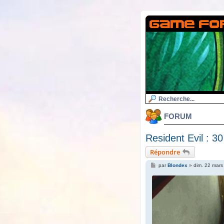
FORUM
Resident Evil : 30
Répondre
M
par
Blondex
»
dim. 22 mars
e
s
s
a
g
e