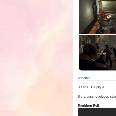
s
a
g
e
Afficher
30 ans...Ca pique !
Il y a aussi quelques stre
Resident Evil