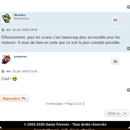
a
g
e
Blondex
Modérateur
M
dim. 31 juil. 2016 18:51
e
s
Effectivement, pour les scans c'est beaucoup plus accessible pour les
s
visiteurs. A nous de faire en sorte que ce soit le plus complet possible.
a
g
e
jumpman
M
dim. 31 juil. 2016 21:41
e
s
Cool !
s
a
g
e
Répondre
4 messages • Page
1
sur
1
Aller à
© 2004-
2026 Game Forever - Tous droits réservés