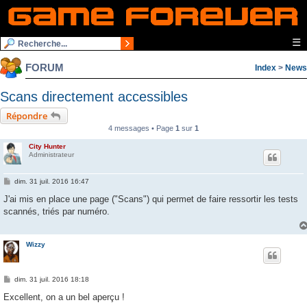
☰
FORUM
Index
>
News
Scans directement accessibles
Répondre
4 messages • Page
1
sur
1
City Hunter
Administrateur
M
dim. 31 juil. 2016 16:47
e
s
J'ai mis en place une page ("Scans") qui permet de faire ressortir les tests
s
scannés, triés par numéro.
a
g
e
Wizzy
M
dim. 31 juil. 2016 18:18
e
s
Excellent, on a un bel aperçu !
s