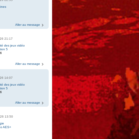
ines
i
Aller au message
2026 21:17
ité des jeux vidéo
tion 5
16
6
Aller au message
2026 14:07
ité des jeux vidéo
tion 5
16
6
Aller au message
2026 13:50
gie
eo AES+
1