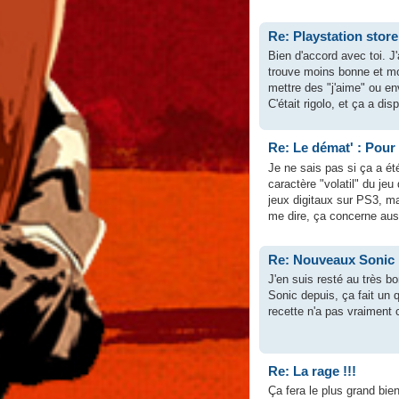
Re: Playstation store
Bien d'accord avec toi. J
trouve moins bonne et mo
mettre des "j'aime" ou e
C'était rigolo, et ça a disp
Re: Le démat' : Pour
Je ne sais pas si ça a é
caractère "volatil" du je
jeux digitaux sur PS3, ma
me dire, ça concerne auss
Re: Nouveaux Sonic
J'en suis resté au très 
Sonic depuis, ça fait un 
recette n'a pas vraiment c
Re: La rage !!!
Ça fera le plus grand bien