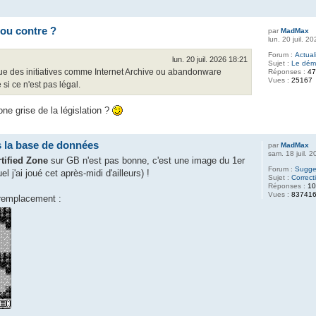
 ou contre ?
par
MadMax
lun. 20 juil. 2
Forum :
Actual
lun. 20 juil. 2026 18:21
Sujet :
Le déma
que des initiatives comme Internet Archive ou abandonware
Réponses :
4
Vues :
25167
si ce n'est pas légal.
ne grise de la législation ?
s la base de données
par
MadMax
sam. 18 juil. 
tified Zone
sur GB n'est pas bonne, c'est une image du 1er
Forum :
Sugges
 j'ai joué cet après-midi d'ailleurs) !
Sujet :
Correc
Réponses :
1
Vues :
83741
 remplacement :