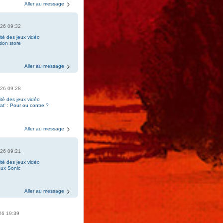
Aller au message
2026 09:32
ité des jeux vidéo
tion store
4
Aller au message
2026 09:28
ité des jeux vidéo
t' : Pour ou contre ?
7
Aller au message
2026 09:21
ité des jeux vidéo
ux Sonic
2
Aller au message
026 19:39