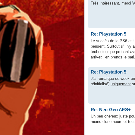
Très intéressant, merci W
Re: Playstation 5
Le succès de la PS6 est t
pensent. Surtout s'il n'y 
technologique probant ave
arriver, j'en prends le par
Re: Playstation 5
J'ai remarqué ce week-end
réinitialisé)
uniquement
su
Re: Neo-Geo AES+
Un peu onéreux juste pour
moins d'une heure et tout