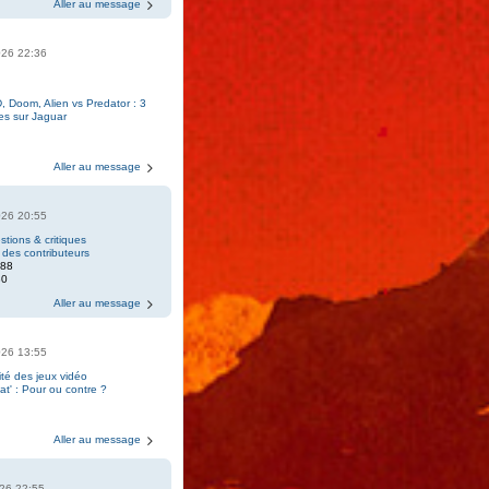
Aller au message
2026 22:36
, Doom, Alien vs Predator : 3
es sur Jaguar
Aller au message
2026 20:55
tions & critiques
 des contributeurs
888
30
Aller au message
2026 13:55
ité des jeux vidéo
t' : Pour ou contre ?
7
Aller au message
2026 22:55