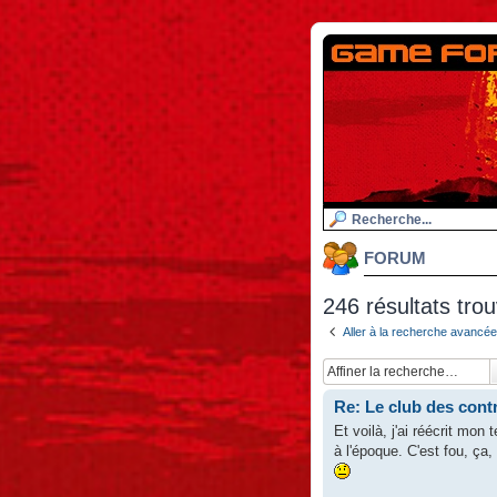
FORUM
246 résultats tro
Aller à la recherche avancée
Re: Le club des cont
Et voilà, j'ai réécrit mo
à l'époque. C'est fou, ça