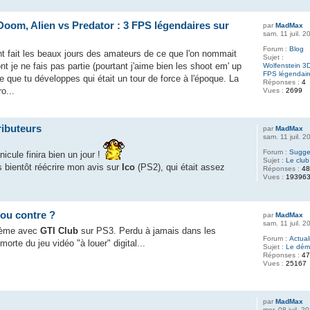
Doom, Alien vs Predator : 3 FPS légendaires sur
par
MadMax
sam. 11 juil. 
Forum :
Blog
nt fait les beaux jours des amateurs de ce que l'on nommait
Sujet :
nt je ne fais pas partie (pourtant j'aime bien les shoot em' up
Wolfenstein 3D
FPS légendair
e que tu développes qui était un tour de force à l'époque. La
Réponses :
4
o...
Vues :
2699
ributeurs
par
MadMax
sam. 11 juil. 
Forum :
Sugges
icule finira bien un jour !
Sujet :
Le club
is bientôt réécrire mon avis sur
Ico
(PS2), qui était assez
Réponses :
4
Vues :
19396
 ou contre ?
par
MadMax
sam. 11 juil. 
blème avec
GTI Club
sur PS3. Perdu à jamais dans les
Forum :
Actual
rte du jeu vidéo "à louer" digital...
Sujet :
Le déma
Réponses :
4
Vues :
25167
par
MadMax
mer. 08 juil. 