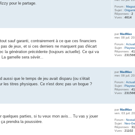
izzy pour le partage.
Forum :
Magaz
Sujet :
Origam
Réponses :
2
Vues :
4614
par
MadMax
mer. 08 juil. 
out sauf garanti, contrairement à ce que ces financiers
Forum :
Actual
a pas de jeux, et si ces derniers ne marquent pas d'écart
Sujet :
Playsta
c la génération précédente (toujours actuelle). Ce qui va
Réponses :
4
Vues :
23156
i. La gamelle sera sévèr...
par
MadMax
mer. 08 juil. 
 aussi que le temps de jeu avait disparu (ou s'était
Forum :
Actual
r les titres physiques. Ce n'est donc pas un bogue ?
Sujet :
Playsta
Réponses :
4
Vues :
23156
par
MadMax
ven. 03 juil. 
 quelques parties, si tu veux mon avis... Tu vas y jouer
Forum :
Nostal
 ça prendra la poussière.
Sujet :
Neo-G
Réponses :
3
Vues :
21102