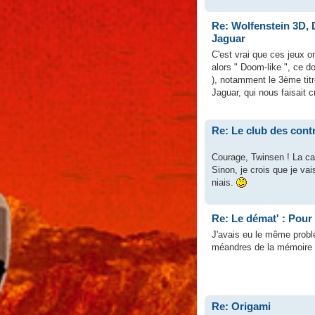
Re: Wolfenstein 3D, 
Jaguar
C'est vrai que ces jeux o
alors " Doom-like ", ce do
), notamment le 3ème titr
Jaguar, qui nous faisait cr
Re: Le club des cont
Courage, Twinsen ! La can
Sinon, je crois que je va
niais.
Re: Le démat' : Pour
J'avais eu le même pro
méandres de la mémoire mo
Re: Origami