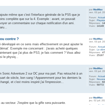
par
MadMax
ven. 03 juil. 
'ajoute même que c'est l'interface générale de la PS5 que je
Forum :
Actual
ins complète que sur la 4. Exemple : avant, on pouvait
Sujet :
Playsta
nvoyer un commentaire sur chaque notification d'un ami.
Réponses :
1
Vues :
14149
aru...
 ou contre ?
par
MadMax
ven. 03 juil. 
té développé en ce sens mais effectivement on peut ajouter le
Forum :
Actual
u démat'. Exemple me concernant : j'avais acheté quelques
Sujet :
Le déma
intenant que j'ai plus de PS3, je fais comment ? Vous allez
Réponses :
4
Vues :
25167
i le physiq...
par
MadMax
ven. 03 juil. 
bon Sonic Adventure 2 sur DC pour ma part. Pas retouché à un
Forum :
Actual
quart de siècle, bon sang ! Apparemment pour les derniers la
Sujet :
Nouvea
hangé, et c'est moins inspiré j'ai l'impression...
Réponses :
8
Vues :
59772
par
MadMax
jeu. 02 juil. 2
 au secteur. J'espère que la gifle sera puissante.