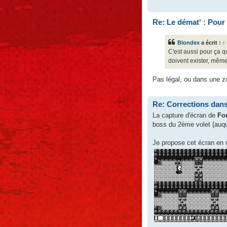
Re: Le démat' : Pour
Blondex
a écrit :
↑
C'est aussi pour ça 
doivent exister, même 
Pas légal, ou dans une zo
Re: Corrections dan
La capture d'écran de
For
boss du 2ème volet (auquel
Je propose cet écran en