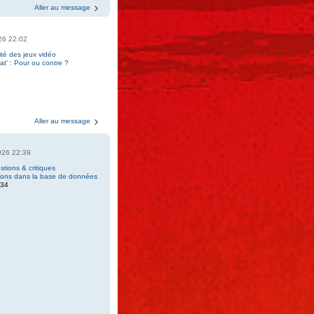
Aller au message
026 22:02
ité des jeux vidéo
t' : Pour ou contre ?
7
Aller au message
2026 22:39
tions & critiques
tions dans la base de données
034
6