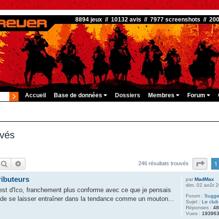
8894 jeux // 10132 avis // 7977 screenshots // 20
Accueil
Base de données
Dossiers
Membres
Forum
uvés
Rechercher
Recherche avancée
Pag
1
246 résultats trouvés
ributeurs
par
MadMax
dim. 02 août 
n test d'Ico, franchement plus conforme avec ce que je pensais
Forum :
Sugges
, de se laisser entraîner dans la tendance comme un mouton...
Sujet :
Le club
Réponses :
4
Vues :
19396