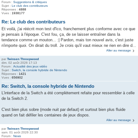
Forum :
Suggestions & critiques
Sujet :
Le club des contributeurs
Réponses :
4888
Vues :
1938177
Re: Le club des contributeurs
Et voilà, j'ai réécrit mon test d'Ico, franchement plus conforme avec ce que
je pensais à l'époque. C'est fou, ça, de se laisser entraîner dans la
tendance comme un mouton... :| Pardon, mais ton nouvel avis, c'est juste
n'importe quoi. On dirait du troll. Je crois qu'il vaut mieux ne rien en dire d...
Aller au message
par
Twinsen Threepwood
dim. 02 août 2026 17:13
Forum :
Actualité des jeux vidéo
Sujet :
Switch, la console hybride de Nintendo
Réponses :
1421
Vues :
656902
Re: Switch, la console hybride de Nintendo
L'interface de la Switch a été complètement refaite pour ressembler à celle
de la Switch 2.
C'est bien plus sobre (mode nuit par defaut) et surtout bien plus fluide
quand on fait défiler les centaines de jeux dispos.
Aller au message
par
Twinsen Threepwood
sam. 01 août 2026 22:30
Forum :
News