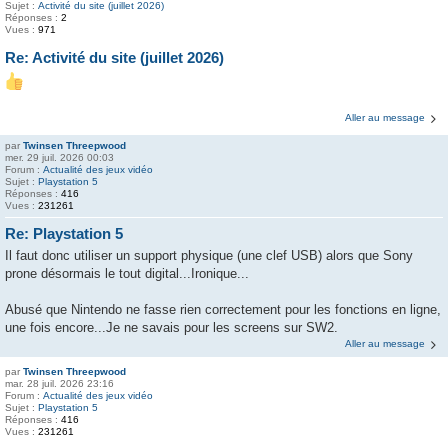
Sujet :
Activité du site (juillet 2026)
Réponses :
2
Vues :
971
Re: Activité du site (juillet 2026)
Aller au message
par
Twinsen Threepwood
mer. 29 juil. 2026 00:03
Forum :
Actualité des jeux vidéo
Sujet :
Playstation 5
Réponses :
416
Vues :
231261
Re: Playstation 5
Il faut donc utiliser un support physique (une clef USB) alors que Sony
prone désormais le tout digital...Ironique...
Abusé que Nintendo ne fasse rien correctement pour les fonctions en ligne,
une fois encore...Je ne savais pour les screens sur SW2.
Aller au message
par
Twinsen Threepwood
mar. 28 juil. 2026 23:16
Forum :
Actualité des jeux vidéo
Sujet :
Playstation 5
Réponses :
416
Vues :
231261