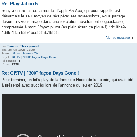
Re: Playstation 5
Sony a encre fait de la merde : l'appli PS App, qui pour rappelle est
désormais le seul moyen de récupérer ses screenshots, vous partage
désormais vous image dans une résolution absolument dégueulasse,
compressée à mort. Voyez plutot (en plein écran ça pique !) 4dc1fba9-
438b-48ca-93b2-bde8318c1983.j...
Aller au message
par
Twinsen Threepwood
dim. 26 juil. 2026 23:38
Forum :
Game Forever TV
Sujet :
GF.TV | "300" façon Days Gone !
Réponses :
5
Vues :
8778
Re: GF.TV | "300" façon Days Gone !
Pour terminer, un let's play de la fameuse Horde de la scierie, qui avait été
à présenté avec succès lors de l'annonce du jeu en 2019