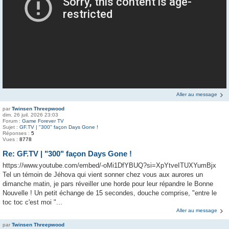
Aller au message
par
Twinsen Threepwood
dim. 26 juil. 2026 23:03
Forum :
Game Forever TV
Sujet :
GF.TV | "300" façon Days Gone !
Réponses :
5
Vues :
8778
Re: GF.TV | "300" façon Days Gone !
https://www.youtube.com/embed/-oMi1DfYBUQ?si=XpYtveITUXYumBjx
Tel un témoin de Jéhova qui vient sonner chez vous aux aurores un
dimanche matin, je pars réveiller une horde pour leur répandre le Bonne
Nouvelle ! Un petit échange de 15 secondes, douche comprise, "entre le
toc toc c'est moi "...
Aller au message
par
Twinsen Threepwood