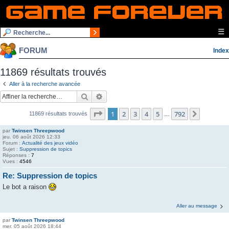
☰
FORUM
Index
11869 résultats trouvés
Aller à la recherche avancée
Rechercher
Recherche avancée
Page
1
sur
792
1
2
3
4
5
792
Suivante
11869 résultats trouvés
…
par
Twinsen Threepwood
jeu. 06 août 2026 12:33
Forum :
Actualité des jeux vidéo
Sujet :
Suppression de topics
Réponses :
7
Vues :
4546
Re: Suppression de topics
Le bot a raison
Aller au message
par
Twinsen Threepwood
mer. 05 août 2026 18:44