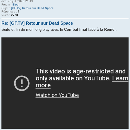
dim. 26 juil. 2026 21:49
Forum :
Blog
Sujet :
[GF.TV] Retour sur Dead Space
Réponses :
7
Vues :
2778
Re: [GF.TV] Retour sur Dead Space
Suite et fin de mon long play avec le
Combat final face à la Reine :