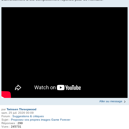
Aller au message
par
Twinsen Threepwood
sam. 25 juil. 2026 00:09
Forum :
Suggestions & critiques
Sujet :
Proposez vos propres images Game Forever
Réponses :
299
Vues :
245731