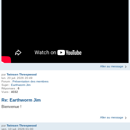
Aller au message
par
Twinsen Threepwood
lun. 20 juil. 2026 20:49
Forum :
Présentation des membres
Sujet :
Earthworm Jim
Réponses :
6
Vues :
4032
Re: Earthworm Jim
Bienvenue !
Aller au message
par
Twinsen Threepwood
ven. 10 juil. 2026 01:00