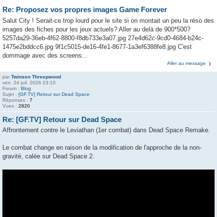
Re: Proposez vos propres images Game Forever
Salut City ! Serait-ce trop lourd pour le site si on montait un peu la réso des
images des fiches pour les jeux actuels? Aller au delà de 900*500?
5257da29-36eb-4f62-8800-f8db733e3a07.jpg 27e4d62c-9cd0-4684-b24c-
1475e2bddcc6.jpg 9f1c5015-de16-4fe1-8677-1a3ef6388fe8.jpg C'est
dommage avec des screens...
Aller au message
par
Twinsen Threepwood
ven. 24 juil. 2026 23:10
Forum :
Blog
Sujet :
[GF.TV] Retour sur Dead Space
Réponses :
7
Vues :
2820
Re: [GF.TV] Retour sur Dead Space
Affrontement contre le Leviathan (1er combat) dans Dead Space Remake.
Le combat change en raison de la modification de l'approche de la non-
gravité, calée sur Dead Space 2.