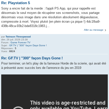
Re: Playstation 5
Sony a encre fait de la merde : l'appli PS App, qui pour rappelle est
désormais le seul moyen de récupérer ses screenshots, vous partage
désormais vous image dans une résolution absolument dégueulasse,
compressée à mort. Voyez plutot (en plein écran ça pique !) 4dc1fba9-
438b-48ca-93b2-bde8318c1983.j...
Aller au message
par
Twinsen Threepwood
dim. 26 juil. 2026 23:38
Forum :
Game Forever TV
Sujet :
GF.TV | "300" façon Days Gone !
Réponses :
5
Vues :
8824
Re: GF.TV | "300" façon Days Gone !
Pour terminer, un let's play de la fameuse Horde de la scierie, qui avait été
à présenté avec succès lors de l'annonce du jeu en 2019