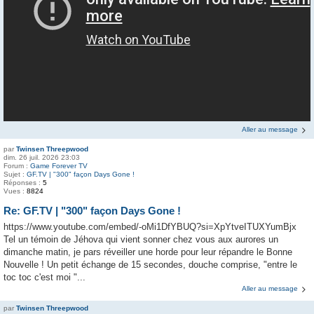
Aller au message
par
Twinsen Threepwood
dim. 26 juil. 2026 23:03
Forum :
Game Forever TV
Sujet :
GF.TV | "300" façon Days Gone !
Réponses :
5
Vues :
8824
Re: GF.TV | "300" façon Days Gone !
https://www.youtube.com/embed/-oMi1DfYBUQ?si=XpYtveITUXYumBjx
Tel un témoin de Jéhova qui vient sonner chez vous aux aurores un
dimanche matin, je pars réveiller une horde pour leur répandre le Bonne
Nouvelle ! Un petit échange de 15 secondes, douche comprise, "entre le
toc toc c'est moi "...
Aller au message
par
Twinsen Threepwood