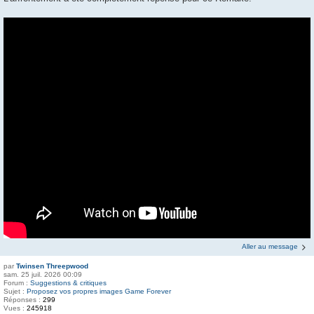
Aller au message
par
Twinsen Threepwood
sam. 25 juil. 2026 00:09
Forum :
Suggestions & critiques
Sujet :
Proposez vos propres images Game Forever
Réponses :
299
Vues :
245918