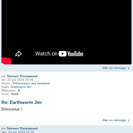
Aller au message
par
Twinsen Threepwood
lun. 20 juil. 2026 20:49
Forum :
Présentation des membres
Sujet :
Earthworm Jim
Réponses :
6
Vues :
4120
Re: Earthworm Jim
Bienvenue !
Aller au message
par
Twinsen Threepwood
ven. 10 juil. 2026 01:00