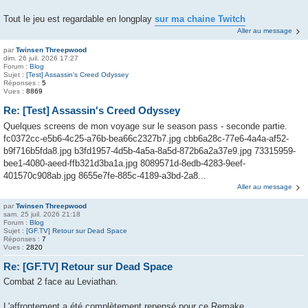
Tout le jeu est regardable en longplay
sur ma chaine Twitch
Aller au message
par
Twinsen Threepwood
dim. 26 juil. 2026 17:27
Forum :
Blog
Sujet :
[Test] Assassin's Creed Odyssey
Réponses :
5
Vues :
8869
Re: [Test] Assassin's Creed Odyssey
Quelques screens de mon voyage sur le season pass - seconde partie.
fc0372cc-e5b6-4c25-a76b-bea66c2327b7.jpg cbb6a28c-77e6-4a4a-af52-
b9f716b5fda8.jpg b3fd1957-4d5b-4a5a-8a5d-872b6a2a37e9.jpg 73315959-
bee1-4080-aeed-ffb321d3ba1a.jpg 8089571d-8edb-4283-9eef-
401570c908ab.jpg 8655e7fe-885c-4189-a3bd-2a8...
Aller au message
par
Twinsen Threepwood
sam. 25 juil. 2026 21:18
Forum :
Blog
Sujet :
[GF.TV] Retour sur Dead Space
Réponses :
7
Vues :
2820
Re: [GF.TV] Retour sur Dead Space
Combat 2 face au Leviathan.
L'affrontement a été complètement repensé pour ce Remake.