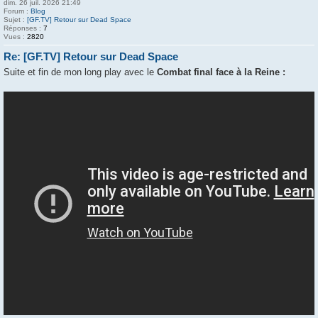
dim. 26 juil. 2026 21:49
Forum :
Blog
Sujet :
[GF.TV] Retour sur Dead Space
Réponses :
7
Vues :
2820
Re: [GF.TV] Retour sur Dead Space
Suite et fin de mon long play avec le
Combat final face à la Reine :