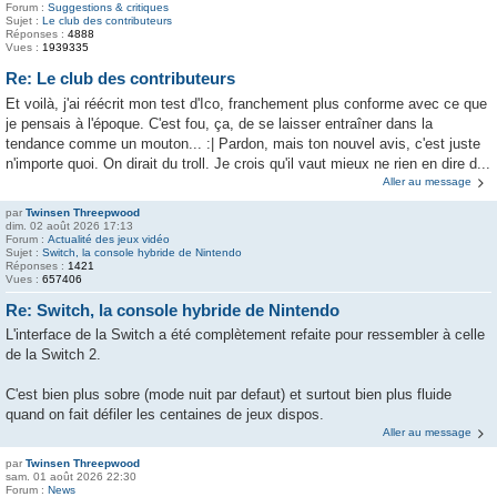
Forum :
Suggestions & critiques
Sujet :
Le club des contributeurs
Réponses :
4888
Vues :
1939335
Re: Le club des contributeurs
Et voilà, j'ai réécrit mon test d'Ico, franchement plus conforme avec ce que
je pensais à l'époque. C'est fou, ça, de se laisser entraîner dans la
tendance comme un mouton... :| Pardon, mais ton nouvel avis, c'est juste
n'importe quoi. On dirait du troll. Je crois qu'il vaut mieux ne rien en dire d...
Aller au message
par
Twinsen Threepwood
dim. 02 août 2026 17:13
Forum :
Actualité des jeux vidéo
Sujet :
Switch, la console hybride de Nintendo
Réponses :
1421
Vues :
657406
Re: Switch, la console hybride de Nintendo
L'interface de la Switch a été complètement refaite pour ressembler à celle
de la Switch 2.
C'est bien plus sobre (mode nuit par defaut) et surtout bien plus fluide
quand on fait défiler les centaines de jeux dispos.
Aller au message
par
Twinsen Threepwood
sam. 01 août 2026 22:30
Forum :
News