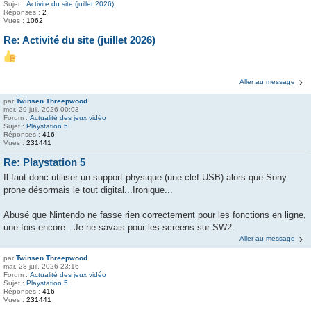
Sujet :
Activité du site (juillet 2026)
Réponses :
2
Vues :
1062
Re: Activité du site (juillet 2026)
Aller au message
par
Twinsen Threepwood
mer. 29 juil. 2026 00:03
Forum :
Actualité des jeux vidéo
Sujet :
Playstation 5
Réponses :
416
Vues :
231441
Re: Playstation 5
Il faut donc utiliser un support physique (une clef USB) alors que Sony
prone désormais le tout digital...Ironique...
Abusé que Nintendo ne fasse rien correctement pour les fonctions en ligne,
une fois encore...Je ne savais pour les screens sur SW2.
Aller au message
par
Twinsen Threepwood
mar. 28 juil. 2026 23:16
Forum :
Actualité des jeux vidéo
Sujet :
Playstation 5
Réponses :
416
Vues :
231441