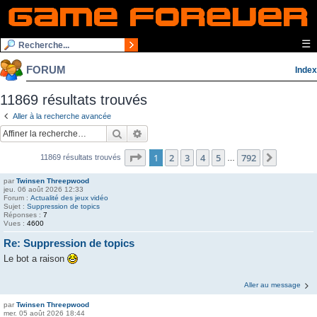
☰
FORUM
Index
11869 résultats trouvés
Aller à la recherche avancée
Rechercher
Recherche avancée
Page
1
sur
792
1
2
3
4
5
792
Suivante
11869 résultats trouvés
…
par
Twinsen Threepwood
jeu. 06 août 2026 12:33
Forum :
Actualité des jeux vidéo
Sujet :
Suppression de topics
Réponses :
7
Vues :
4600
Re: Suppression de topics
Le bot a raison
Aller au message
par
Twinsen Threepwood
mer. 05 août 2026 18:44