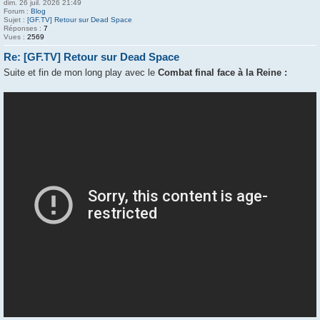
dim. 26 juil. 2026 21:49
Forum :
Blog
Sujet :
[GF.TV] Retour sur Dead Space
Réponses :
7
Vues :
2569
Re: [GF.TV] Retour sur Dead Space
Suite et fin de mon long play avec le
Combat final face à la Reine :