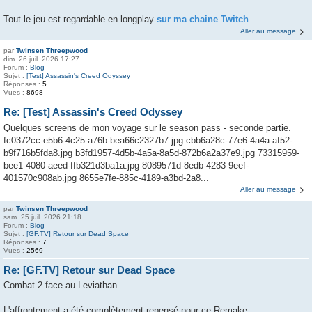
Tout le jeu est regardable en longplay
sur ma chaine Twitch
Aller au message
par
Twinsen Threepwood
dim. 26 juil. 2026 17:27
Forum :
Blog
Sujet :
[Test] Assassin's Creed Odyssey
Réponses :
5
Vues :
8698
Re: [Test] Assassin's Creed Odyssey
Quelques screens de mon voyage sur le season pass - seconde partie.
fc0372cc-e5b6-4c25-a76b-bea66c2327b7.jpg cbb6a28c-77e6-4a4a-af52-
b9f716b5fda8.jpg b3fd1957-4d5b-4a5a-8a5d-872b6a2a37e9.jpg 73315959-
bee1-4080-aeed-ffb321d3ba1a.jpg 8089571d-8edb-4283-9eef-
401570c908ab.jpg 8655e7fe-885c-4189-a3bd-2a8...
Aller au message
par
Twinsen Threepwood
sam. 25 juil. 2026 21:18
Forum :
Blog
Sujet :
[GF.TV] Retour sur Dead Space
Réponses :
7
Vues :
2569
Re: [GF.TV] Retour sur Dead Space
Combat 2 face au Leviathan.
L'affrontement a été complètement repensé pour ce Remake.