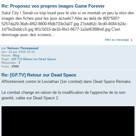
Re: Proposez vos propres images Game Forever
Salut City ! Serait-ce trop lourd pour le site si on montait un peu la réso des
images des fiches pour les jeux actuels? Aller au delà de 900*500?
5257da29-36eb-4f62-8800-f8db733e3a07.jpg 27e4d62c-9cd0-4684-b24c-
1475e2bddcc6.jpg 9f1c5015-de16-4fe1-8677-1a3ef6388fe8.jpg C'est
dommage avec des screens...
Aller au message
par
Twinsen Threepwood
ven. 24 juil. 2026 23:10
Forum :
Blog
Sujet :
[GF.TV] Retour sur Dead Space
Réponses :
7
Vues :
2569
Re: [GF.TV] Retour sur Dead Space
Affrontement contre le Leviathan (1er combat) dans Dead Space Remake.
Le combat change en raison de la modification de l'approche de la non-
gravité, calée sur Dead Space 2.