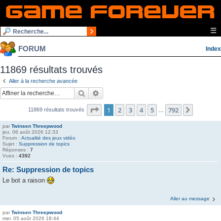
☰
FORUM
Index
11869 résultats trouvés
Aller à la recherche avancée
Rechercher
Recherche avancée
Page
1
sur
792
1
2
3
4
5
792
Suivante
11869 résultats trouvés
…
par
Twinsen Threepwood
jeu. 06 août 2026 12:33
Forum :
Actualité des jeux vidéo
Sujet :
Suppression de topics
Réponses :
7
Vues :
4392
Re: Suppression de topics
Le bot a raison
Aller au message
par
Twinsen Threepwood
mer. 05 août 2026 18:44