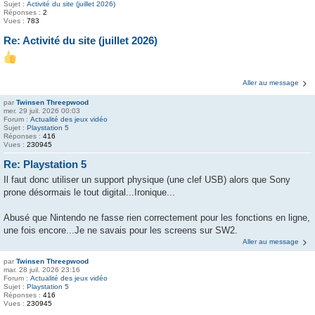
Sujet :
Activité du site (juillet 2026)
Réponses :
2
Vues :
783
Re: Activité du site (juillet 2026)
Aller au message
par
Twinsen Threepwood
mer. 29 juil. 2026 00:03
Forum :
Actualité des jeux vidéo
Sujet :
Playstation 5
Réponses :
416
Vues :
230945
Re: Playstation 5
Il faut donc utiliser un support physique (une clef USB) alors que Sony
prone désormais le tout digital...Ironique...
Abusé que Nintendo ne fasse rien correctement pour les fonctions en ligne,
une fois encore...Je ne savais pour les screens sur SW2.
Aller au message
par
Twinsen Threepwood
mar. 28 juil. 2026 23:16
Forum :
Actualité des jeux vidéo
Sujet :
Playstation 5
Réponses :
416
Vues :
230945