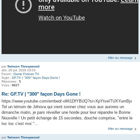
Aller au message
par
Twinsen Threepwood
dim. 26 juil. 2026 23:03
Forum :
Game Forever TV
Sujet :
GF.TV | "300" façon Days Gone !
Réponses :
5
Vues :
8627
Re: GF.TV | "300" façon Days Gone !
https://www.youtube.com/embed/-oMi1DfYBUQ?si=XpYtveITUXYumBjx
Tel un témoin de Jéhova qui vient sonner chez vous aux aurores un
dimanche matin, je pars réveiller une horde pour leur répandre le Bonne
Nouvelle ! Un petit échange de 15 secondes, douche comprise, "entre le
toc toc c'est moi "...
Aller au message
par
Twinsen Threepwood