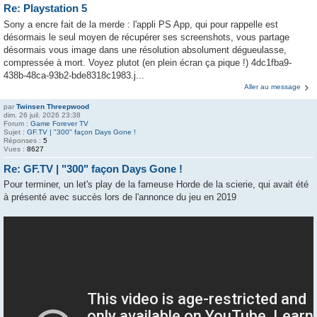
Re: Playstation 5
Sony a encre fait de la merde : l'appli PS App, qui pour rappelle est
désormais le seul moyen de récupérer ses screenshots, vous partage
désormais vous image dans une résolution absolument dégueulasse,
compressée à mort. Voyez plutot (en plein écran ça pique !) 4dc1fba9-
438b-48ca-93b2-bde8318c1983.j...
Aller au message
par
Twinsen Threepwood
dim. 26 juil. 2026 23:38
Forum :
Game Forever TV
Sujet :
GF.TV | "300" façon Days Gone !
Réponses :
5
Vues :
8627
Re: GF.TV | "300" façon Days Gone !
Pour terminer, un let's play de la fameuse Horde de la scierie, qui avait été
à présenté avec succès lors de l'annonce du jeu en 2019