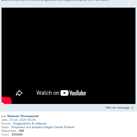
Aller au message
par
Twinsen Threepwood
sam. 25 juil. 2026 00:09
Forum :
Suggestions & critiques
Sujet :
Proposez vos propres images Game Forever
Réponses :
299
Vues :
245340