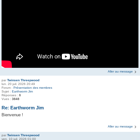
Aller au message
par
Twinsen Threepwood
lun. 20 juil. 2026 20:49
Forum :
Présentation des membres
Sujet :
Earthworm Jim
Réponses :
6
Vues :
3848
Re: Earthworm Jim
Bienvenue !
Aller au message
par
Twinsen Threepwood
ven. 10 juil. 2026 01:00