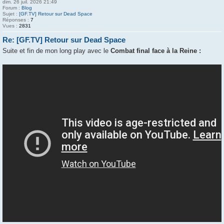
dim. 26 juil. 2026 21:49
Forum :
Blog
Sujet :
[GF.TV] Retour sur Dead Space
Réponses :
7
Vues :
2831
Re: [GF.TV] Retour sur Dead Space
Suite et fin de mon long play avec le
Combat final face à la Reine :