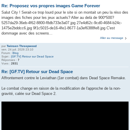
Re: Proposez vos propres images Game Forever
Salut City ! Serait-ce trop lourd pour le site si on montait un peu la réso des
images des fiches pour les jeux actuels? Aller au delà de 900*500?
5257da29-36eb-4f62-8800-f8db733e3a07.jpg 27e4d62c-9cd0-4684-b24c-
1475e2bddcc6.jpg 9f1c5015-de16-4fe1-8677-1a3ef6388fe8.jpg C'est
dommage avec des screens...
Aller au message
par
Twinsen Threepwood
ven. 24 juil. 2026 23:10
Forum :
Blog
Sujet :
[GF.TV] Retour sur Dead Space
Réponses :
7
Vues :
2831
Re: [GF.TV] Retour sur Dead Space
Affrontement contre le Leviathan (1er combat) dans Dead Space Remake.
Le combat change en raison de la modification de l'approche de la non-
gravité, calée sur Dead Space 2.