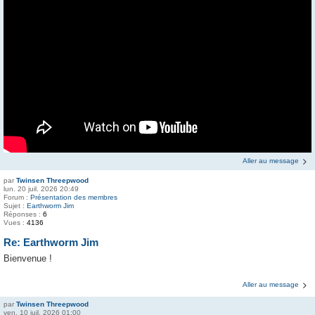
Aller au message
par
Twinsen Threepwood
lun. 20 juil. 2026 20:49
Forum :
Présentation des membres
Sujet :
Earthworm Jim
Réponses :
6
Vues :
4136
Re: Earthworm Jim
Bienvenue !
Aller au message
par
Twinsen Threepwood
ven. 10 juil. 2026 01:00