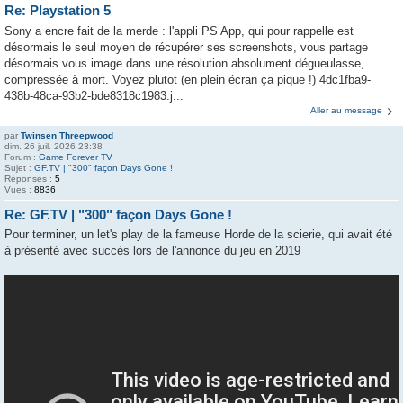
Re: Playstation 5
Sony a encre fait de la merde : l'appli PS App, qui pour rappelle est
désormais le seul moyen de récupérer ses screenshots, vous partage
désormais vous image dans une résolution absolument dégueulasse,
compressée à mort. Voyez plutot (en plein écran ça pique !) 4dc1fba9-
438b-48ca-93b2-bde8318c1983.j...
Aller au message
par
Twinsen Threepwood
dim. 26 juil. 2026 23:38
Forum :
Game Forever TV
Sujet :
GF.TV | "300" façon Days Gone !
Réponses :
5
Vues :
8836
Re: GF.TV | "300" façon Days Gone !
Pour terminer, un let's play de la fameuse Horde de la scierie, qui avait été
à présenté avec succès lors de l'annonce du jeu en 2019