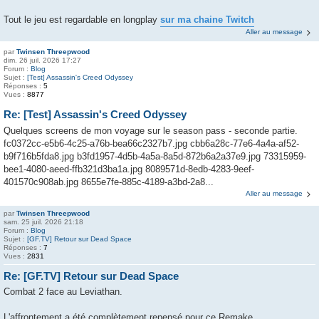
Tout le jeu est regardable en longplay
sur ma chaine Twitch
Aller au message
par
Twinsen Threepwood
dim. 26 juil. 2026 17:27
Forum :
Blog
Sujet :
[Test] Assassin's Creed Odyssey
Réponses :
5
Vues :
8877
Re: [Test] Assassin's Creed Odyssey
Quelques screens de mon voyage sur le season pass - seconde partie.
fc0372cc-e5b6-4c25-a76b-bea66c2327b7.jpg cbb6a28c-77e6-4a4a-af52-
b9f716b5fda8.jpg b3fd1957-4d5b-4a5a-8a5d-872b6a2a37e9.jpg 73315959-
bee1-4080-aeed-ffb321d3ba1a.jpg 8089571d-8edb-4283-9eef-
401570c908ab.jpg 8655e7fe-885c-4189-a3bd-2a8...
Aller au message
par
Twinsen Threepwood
sam. 25 juil. 2026 21:18
Forum :
Blog
Sujet :
[GF.TV] Retour sur Dead Space
Réponses :
7
Vues :
2831
Re: [GF.TV] Retour sur Dead Space
Combat 2 face au Leviathan.
L'affrontement a été complètement repensé pour ce Remake.