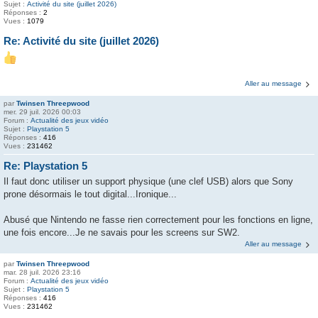
Sujet :
Activité du site (juillet 2026)
Réponses :
2
Vues :
1079
Re: Activité du site (juillet 2026)
Aller au message
par
Twinsen Threepwood
mer. 29 juil. 2026 00:03
Forum :
Actualité des jeux vidéo
Sujet :
Playstation 5
Réponses :
416
Vues :
231462
Re: Playstation 5
Il faut donc utiliser un support physique (une clef USB) alors que Sony
prone désormais le tout digital...Ironique...
Abusé que Nintendo ne fasse rien correctement pour les fonctions en ligne,
une fois encore...Je ne savais pour les screens sur SW2.
Aller au message
par
Twinsen Threepwood
mar. 28 juil. 2026 23:16
Forum :
Actualité des jeux vidéo
Sujet :
Playstation 5
Réponses :
416
Vues :
231462