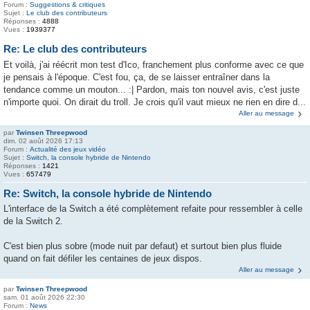
Forum :
Suggestions & critiques
Sujet :
Le club des contributeurs
Réponses :
4888
Vues :
1939377
Re: Le club des contributeurs
Et voilà, j'ai réécrit mon test d'Ico, franchement plus conforme avec ce que
je pensais à l'époque. C'est fou, ça, de se laisser entraîner dans la
tendance comme un mouton... :| Pardon, mais ton nouvel avis, c'est juste
n'importe quoi. On dirait du troll. Je crois qu'il vaut mieux ne rien en dire d...
Aller au message
par
Twinsen Threepwood
dim. 02 août 2026 17:13
Forum :
Actualité des jeux vidéo
Sujet :
Switch, la console hybride de Nintendo
Réponses :
1421
Vues :
657479
Re: Switch, la console hybride de Nintendo
L'interface de la Switch a été complètement refaite pour ressembler à celle
de la Switch 2.
C'est bien plus sobre (mode nuit par defaut) et surtout bien plus fluide
quand on fait défiler les centaines de jeux dispos.
Aller au message
par
Twinsen Threepwood
sam. 01 août 2026 22:30
Forum :
News