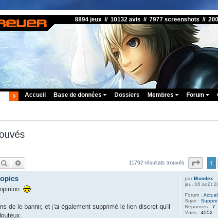
8894 jeux // 10132 avis // 7977 screenshots // 20
Accueil
Base de données
Dossiers
Membres
Forum
rouvés
Rechercher
Recherche avancée
Page
1
11792 résultats trouvés
topics
par
Blondex
jeu. 06 août 
 opinion.
Forum :
Actual
Sujet :
Suppres
s de le bannir, et j'ai également supprimé le lien discret qu'il
Réponses :
7
Vues :
4552
douteux.