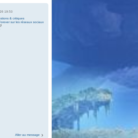
2026 19:53
tions & critiques
rever sur les réseaux sociaux
67
0
Aller au message