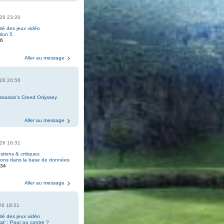
2026 23:20
ité des jeux vidéo
tion 5
16
3
Aller au message
2026 20:56
Assassin's Creed Odyssey
Aller au message
2026 16:31
tions & critiques
tions dans la base de données
034
7
Aller au message
026 18:21
ité des jeux vidéo
t' : Pour ou contre ?