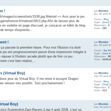
ns !
par
Blondex
jeu. 06 août 
fr/images/screenshots/1538.jpg Metroid => Avis pour le jeu
Forum :
Blog
gameforever.fr/metroid-5813.php Afin de laisser plus de
Sujet :
[Actu] 
re en vedette en page d'accueil, je consacre un billet du blog
Réponses :
0
Vues :
285
 de temps d'expositio...
ent !
par
Blondex
jeu. 06 août 
 ça passée la première heure. Pour moi l'illusion n'a duré
Forum :
Bla Bl
 le jeu est progressivement passé d'une impression mitigée à
Sujet :
Votre j
é rejouer à l'Astérix arcade plutôt que de finir ce jeu.
Réponses :
9
Vues :
44401
nt c'est bien réalisé,...
s (Virtual Boy)
par
Blondex
mer. 05 août 
s bons jeux du Virtual Boy. Il me reste à essayer Dragon
Forum :
Blog
s retours très positifs. Test prochainement !
Sujet :
[Test] 
Réponses :
2
Vues :
413
irtual Boy)
par
Blondex
mar. 04 août 
ssics-Screenshot-Zero-Racers-1.jpg 4 août 2026, c’est un