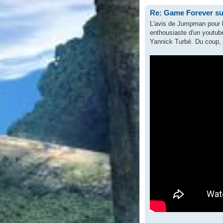
Re: Game Forever su
L'avis de Jumpman pour l
enthousiaste d'un youtube
Yannick Turbé. Du coup, j