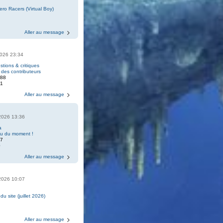
Zero Racers (Virtual Boy)
Aller au message
2026 23:34
tions & critiques
 des contributeurs
888
11
Aller au message
2026 13:36
a
eu du moment !
07
0
Aller au message
2026 10:07
 du site (juillet 2026)
Aller au message