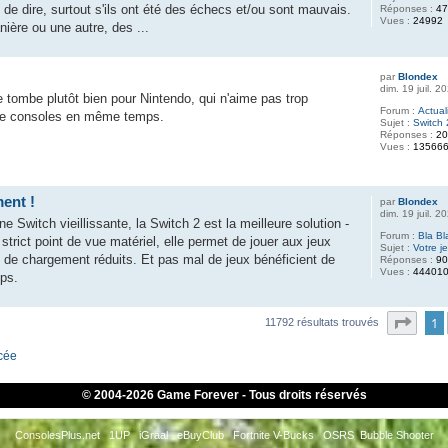
e de dire, surtout s'ils ont été des échecs et/ou sont mauvais.
Réponses :
4
Vues :
24992
ière ou une autre, des ...
par
Blondex
dim. 19 juil. 
e tombe plutôt bien pour Nintendo, qui n'aime pas trop
Forum :
Actual
 de consoles en même temps.
Sujet :
Switch 
Réponses :
2
Vues :
13566
ent !
par
Blondex
dim. 19 juil. 
 Switch vieillissante, la Switch 2 est la meilleure solution -
Forum :
Bla Bl
strict point de vue matériel, elle permet de jouer aux jeux
Sujet :
Votre j
de chargement réduits. Et pas mal de jeux bénéficient de
Réponses :
9
Vues :
44401
fps.
Page
1
11792 résultats trouvés
ncée
© 2004-
2026 Game Forever - Tous droits réservés
ConsolesPlus.net
1UP
iGraal
eBuyClub
Fortnite V-Bucks
OSRS
Bubble Shooter