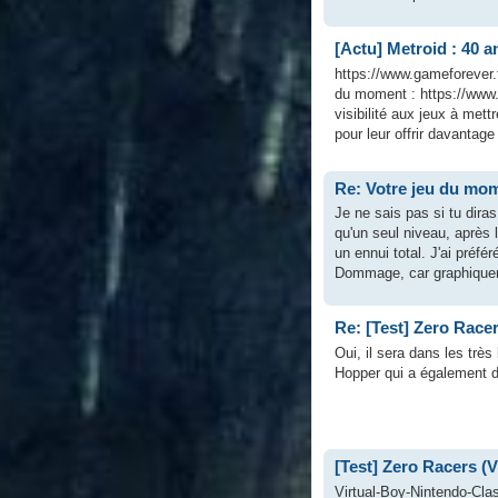
[Actu] Metroid : 40 a
https://www.gameforever.
du moment : https://www.
visibilité aux jeux à mett
pour leur offrir davantage
Re: Votre jeu du mom
Je ne sais pas si tu diras
qu'un seul niveau, après
un ennui total. J'ai préfér
Dommage, car graphiqueme
Re: [Test] Zero Racer
Oui, il sera dans les trè
Hopper qui a également de
[Test] Zero Racers (V
Virtual-Boy-Nintendo-Cla