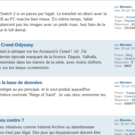
par
Blondex
mar. 28 juil. 
witch 2 si on passe par l'appli. Le transfert en direct avec la
Forum :
Actual
B au PC marche bien mieux. En même temps, fallait
Sujet :
Playsta
 balancent pas les images avec un poids maxi, faut faire de la
Réponses :
4
Vues :
23128
r le full demat.
s Creed Odyssey
par
Blondex
dim. 26 juil. 
tard à rattraper sur les Assassin's Creed ! :lol: J'ai
Forum :
Blog
 dernier épisode marquant de la licence. Depuis, Valhalla,
Sujet :
[Test] 
etombés dans les travers de la série, avec moins d'efforts
Réponses :
5
Vues :
8837
is sur tes beaux screenshots.
s la base de données
par
Blondex
mer. 22 juil. 
tégré au jeu principal, et le seul produit aujourd'hui
Forum :
Sugges
définitive nommée "Reign of Sand". Je vais donc renommer les
Sujet :
Correc
Réponses :
1
Vues :
83697
 ou contre ?
par
Blondex
lun. 20 juil. 2
des initiatives comme Internet Archive ou abandonware
Forum :
Actual
ce n'est pas légal. Des jeux qui disparaissent doivent être
Sujet :
Le déma