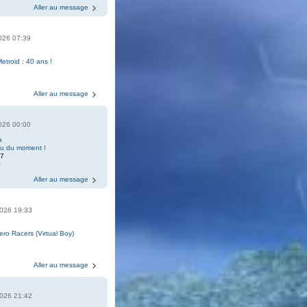
Aller au message
2026 07:39
Metroid : 40 ans !
Aller au message
2026 00:00
a
eu du moment !
07
0
Aller au message
2026 19:33
Zero Racers (Virtual Boy)
Aller au message
2026 21:42