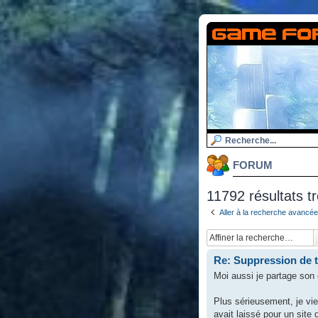
FORUM
11792 résultats t
Aller à la recherche avancée
Re: Suppression de 
Moi aussi je partage son
Plus sérieusement, je vien
avait laissé pour un site 