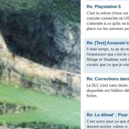
Re: Playstation 5
C'est la même chose sur S
console connectée en US
s'attendre à ce qu'ils ne
place sur les serveurs pou
Re: [Test] Assassin'
Il était temps, tu as du re
l'impression que c'est le
Mirage et Shadows sont r
visuels que ce que je vo
Re: Corrections dan
Le DLC s'est sans doute in
disponible est l'édition 
fiches.
Re: Le démat' : Pour
C'est aussi pour ça que 
doivent exister, même si 