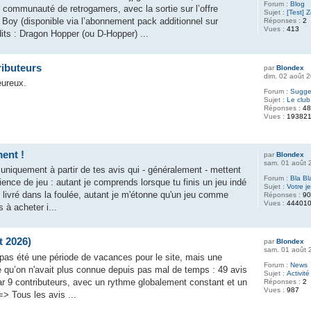
Forum :
Blog
 communauté de retrogamers, avec la sortie sur l’offre
Sujet :
[Test] 
 Boy (disponible via l’abonnement pack additionnel sur
Réponses :
2
Vues :
413
its : Dragon Hopper (ou D-Hopper) ...
ributeurs
par
Blondex
dim. 02 août 
eureux.
Forum :
Sugges
Sujet :
Le club
Réponses :
4
Vues :
19382
ent !
par
Blondex
sam. 01 août 
 uniquement à partir de tes avis qui - généralement - mettent
Forum :
Bla Bl
ience de jeu : autant je comprends lorsque tu finis un jeu indé
Sujet :
Votre j
it livré dans la foulée, autant je m'étonne qu'un jeu comme
Réponses :
9
Vues :
44401
 à acheter i...
et 2026)
par
Blondex
sam. 01 août 
a pas été une période de vacances pour le site, mais une
Forum :
News
é qu’on n'avait plus connue depuis pas mal de temps : 49 avis
Sujet :
Activité
ar 9 contributeurs, avec un rythme globalement constant et un
Réponses :
2
Vues :
987
=> Tous les avis ...