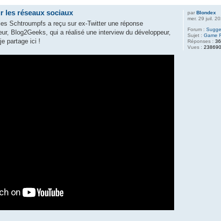
r les réseaux sociaux
par
Blondex
mer. 29 juil. 
es Schtroumpfs a reçu sur ex-Twitter une réponse
Forum :
Sugges
ur, Blog2Geeks, qui a réalisé une interview du développeur,
Sujet :
Game Fo
e partage ici !
Réponses :
3
Vues :
23869