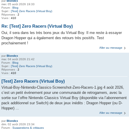
par
Blondex
mer. 05 août 2026 19:33
Forum :
Blog
Sujet :
[Test] Zero Racers (Virtual Boy)
Réponses :
2
Vues :
410
Re: [Test] Zero Racers (Virtual Boy)
Oui, il sera dans les très bons jeux du Virtual Boy. Il me reste à essayer
Dragon Hopper qui a également des retours très positifs. Test
prochainement !
Aller au message
par
Blondex
mar. 04 août 2026 21:42
Forum :
Blog
Sujet :
[Test] Zero Racers (Virtual Boy)
Réponses :
2
Vues :
410
[Test] Zero Racers (Virtual Boy)
Virtual-Boy-Nintendo-Classics-Screenshot-Zero-Racers-1.jpg 4 août 2026,
c’est un petit événement pour une communauté de retrogamers, avec la
sortie sur l’offre Nintendo Classics Virtual Boy (disponible via l’abonnement
pack additionnel sur Switch) de deux jeux inédits : Dragon Hopper (ou D-
Hopper) ...
Aller au message
par
Blondex
dim. 02 août 2026 23:34
Forum :
Suggestions & critiques