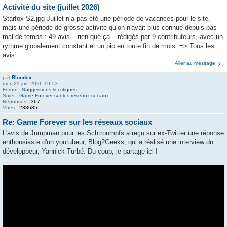
Activité du site (juillet 2026)
Starfox S2.jpg Juillet n’a pas été une période de vacances pour le site,
mais une période de grosse activité qu’on n'avait plus connue depuis pas
mal de temps : 49 avis – rien que ça – rédigés par 9 contributeurs, avec un
rythme globalement constant et un pic en toute fin de mois. => Tous les
avis ...
Aller au message
par
Blondex
mer. 29 juil. 2026 19:53
Forum :
Suggestions & critiques
Sujet :
Game Forever sur les réseaux sociaux
Réponses :
367
Vues :
238685
Re: Game Forever sur les réseaux sociaux
L'avis de Jumpman pour les Schtroumpfs a reçu sur ex-Twitter une réponse
enthousiaste d'un youtubeur, Blog2Geeks, qui a réalisé une interview du
développeur, Yannick Turbé. Du coup, je partage ici !