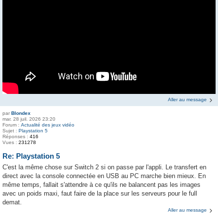
Aller au message
par
Blondex
mar. 28 juil. 2026 23:20
Forum :
Actualité des jeux vidéo
Sujet :
Playstation 5
Réponses :
416
Vues :
231278
Re: Playstation 5
C'est la même chose sur Switch 2 si on passe par l'appli. Le transfert en
direct avec la console connectée en USB au PC marche bien mieux. En
même temps, fallait s'attendre à ce qu'ils ne balancent pas les images
avec un poids maxi, faut faire de la place sur les serveurs pour le full
demat.
Aller au message