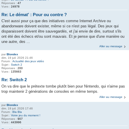
Réponses :
47
Vues :
24978
Re: Le démat' : Pour ou contre ?
C'est aussi pour ça que des initiatives comme Internet Archive ou
abandonware doivent exister, même si ce n'est pas légal. Des jeux qui
disparaissent doivent être sauvegardés, et j'ai envie de dire, surtout s'ils
ont été des échecs et/ou sont mauvais. Et je pense que d'une manière ou
une autre, des ...
Aller au message
par
Blondex
dim. 19 juil. 2026 21:46
Forum :
Actualité des jeux vidéo
Sujet :
Switch 2
Réponses :
200
Vues :
135663
Re: Switch 2
On va dire que le prétexte tombe plutôt bien pour Nintendo, qui n'aime pas
trop maintenir 2 générations de consoles en même temps.
Aller au message
par
Blondex
dim. 19 juil. 2026 17:46
Forum :
Bla Bla
Sujet :
Votre jeu du moment !
Réponses :
907
Vues :
443996