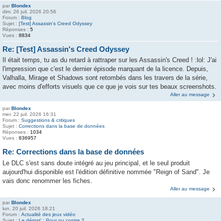
par
Blondex
dim. 26 juil. 2026 20:56
Forum :
Blog
Sujet :
[Test] Assassin's Creed Odyssey
Réponses :
5
Vues :
8834
Re: [Test] Assassin's Creed Odyssey
Il était temps, tu as du retard à rattraper sur les Assassin's Creed ! :lol: J'ai
l'impression que c'est le dernier épisode marquant de la licence. Depuis,
Valhalla, Mirage et Shadows sont retombés dans les travers de la série,
avec moins d'efforts visuels que ce que je vois sur tes beaux screenshots.
Aller au message
par
Blondex
mer. 22 juil. 2026 16:31
Forum :
Suggestions & critiques
Sujet :
Corrections dans la base de données
Réponses :
1034
Vues :
836957
Re: Corrections dans la base de données
Le DLC s'est sans doute intégré au jeu principal, et le seul produit
aujourd'hui disponible est l'édition définitive nommée "Reign of Sand". Je
vais donc renommer les fiches.
Aller au message
par
Blondex
lun. 20 juil. 2026 18:21
Forum :
Actualité des jeux vidéo
Sujet :
Le démat' : Pour ou contre ?