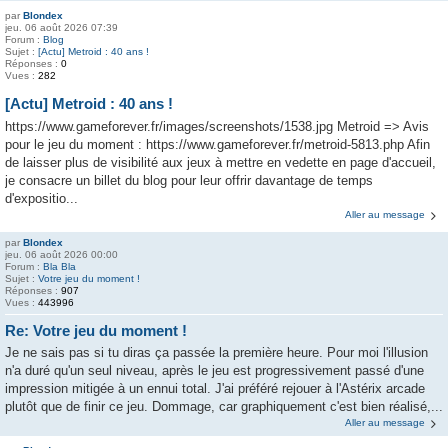
par
Blondex
jeu. 06 août 2026 07:39
Forum :
Blog
Sujet :
[Actu] Metroid : 40 ans !
Réponses :
0
Vues :
282
[Actu] Metroid : 40 ans !
https://www.gameforever.fr/images/screenshots/1538.jpg Metroid => Avis
pour le jeu du moment : https://www.gameforever.fr/metroid-5813.php Afin
de laisser plus de visibilité aux jeux à mettre en vedette en page d'accueil,
je consacre un billet du blog pour leur offrir davantage de temps
d'expositio...
Aller au message
par
Blondex
jeu. 06 août 2026 00:00
Forum :
Bla Bla
Sujet :
Votre jeu du moment !
Réponses :
907
Vues :
443996
Re: Votre jeu du moment !
Je ne sais pas si tu diras ça passée la première heure. Pour moi l'illusion
n'a duré qu'un seul niveau, après le jeu est progressivement passé d'une
impression mitigée à un ennui total. J'ai préféré rejouer à l'Astérix arcade
plutôt que de finir ce jeu. Dommage, car graphiquement c'est bien réalisé,...
Aller au message