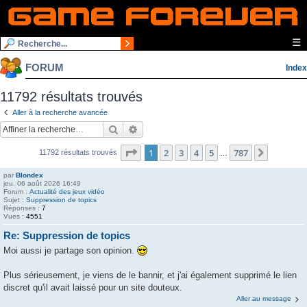
☰
FORUM
Index
11792 résultats trouvés
Aller à la recherche avancée
Rechercher
Recherche avancée
Page
1
sur
787
1
2
3
4
5
787
Suivante
11792 résultats trouvés
…
par
Blondex
jeu. 06 août 2026 16:49
Forum :
Actualité des jeux vidéo
Sujet :
Suppression de topics
Réponses :
7
Vues :
4551
Re: Suppression de topics
Moi aussi je partage son opinion.
Plus sérieusement, je viens de le bannir, et j'ai également supprimé le lien
discret qu'il avait laissé pour un site douteux.
Aller au message