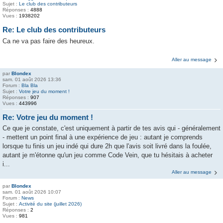
Sujet :
Le club des contributeurs
Réponses :
4888
Vues :
1938202
Re: Le club des contributeurs
Ca ne va pas faire des heureux.
Aller au message
par
Blondex
sam. 01 août 2026 13:36
Forum :
Bla Bla
Sujet :
Votre jeu du moment !
Réponses :
907
Vues :
443996
Re: Votre jeu du moment !
Ce que je constate, c'est uniquement à partir de tes avis qui - généralement
- mettent un point final à une expérience de jeu : autant je comprends
lorsque tu finis un jeu indé qui dure 2h que l'avis soit livré dans la foulée,
autant je m'étonne qu'un jeu comme Code Vein, que tu hésitais à acheter
i...
Aller au message
par
Blondex
sam. 01 août 2026 10:07
Forum :
News
Sujet :
Activité du site (juillet 2026)
Réponses :
2
Vues :
981