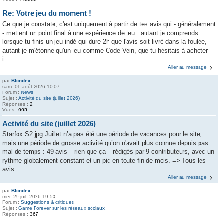
Re: Votre jeu du moment !
Ce que je constate, c'est uniquement à partir de tes avis qui - généralement
- mettent un point final à une expérience de jeu : autant je comprends
lorsque tu finis un jeu indé qui dure 2h que l'avis soit livré dans la foulée,
autant je m'étonne qu'un jeu comme Code Vein, que tu hésitais à acheter
i...
Aller au message
par
Blondex
sam. 01 août 2026 10:07
Forum :
News
Sujet :
Activité du site (juillet 2026)
Réponses :
2
Vues :
665
Activité du site (juillet 2026)
Starfox S2.jpg Juillet n’a pas été une période de vacances pour le site,
mais une période de grosse activité qu’on n'avait plus connue depuis pas
mal de temps : 49 avis – rien que ça – rédigés par 9 contributeurs, avec un
rythme globalement constant et un pic en toute fin de mois. => Tous les
avis ...
Aller au message
par
Blondex
mer. 29 juil. 2026 19:53
Forum :
Suggestions & critiques
Sujet :
Game Forever sur les réseaux sociaux
Réponses :
367