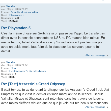
par
Blondex
mar. 28 juil. 2026 23:20
Forum :
Actualité des jeux vidéo
Sujet :
Playstation 5
Réponses :
416
Vues :
230746
Re: Playstation 5
C'est la même chose sur Switch 2 si on passe par l'appli. Le transfert en
direct avec la console connectée en USB au PC marche bien mieux. En
même temps, fallait s'attendre à ce qu'ils ne balancent pas les images
avec un poids maxi, faut faire de la place sur les serveurs pour le full
demat.
Aller au message
par
Blondex
dim. 26 juil. 2026 20:56
Forum :
Blog
Sujet :
[Test] Assassin's Creed Odyssey
Réponses :
5
Vues :
8633
Re: [Test] Assassin's Creed Odyssey
Il était temps, tu as du retard à rattraper sur les Assassin's Creed ! :lol: J'ai
l'impression que c'est le dernier épisode marquant de la licence. Depuis,
Valhalla, Mirage et Shadows sont retombés dans les travers de la série,
avec moins d'efforts visuels que ce que je vois sur tes beaux screenshots.
Aller au message