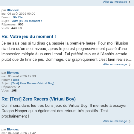
Aller au message
par
Blondex
jeu. 06 août 2026 00:00
Forum :
Bla Bla
Sujet :
Votre jeu du moment !
Réponses :
906
Vues :
443305
Re: Votre jeu du moment !
Je ne sais pas si tu diras ça passée la première heure. Pour moi l'illusion
n'a duré qu'un seul niveau, après le jeu est progressivement passé d'une
impression mitigée à un ennui total. J'ai préféré rejouer à l'Astérix arcade
plutôt que de finir ce jeu. Dommage, car graphiquement c'est bien réalisé,...
Aller au message
par
Blondex
mer. 05 août 2026 19:33
Forum :
Blog
Sujet :
[Test] Zero Racers (Virtual Boy)
Réponses :
2
Vues :
168
Re: [Test] Zero Racers (Virtual Boy)
Oui, il sera dans les très bons jeux du Virtual Boy. Il me reste à essayer
Dragon Hopper qui a également des retours très positifs. Test
prochainement !
Aller au message
par
Blondex
mar. 04 août 2026 21:42