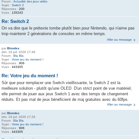
Forum :
Actualité des jeux vidéo
Sujet :
Switch 2
Réponses :
200
Vues :
135243
Re: Switch 2
On va dire que le prétexte tombe plutôt bien pour Nintendo, qui n'aime pas
trop maintenir 2 générations de consoles en même temps.
Aller au message
par
Blondex
dim. 19 juil. 2026 17:46
Forum :
Bla Bla
Sujet :
Votre jeu du moment !
Réponses :
906
Vues :
443305
Re: Votre jeu du moment !
Sûr que pour remplacer une Switch vieillissante, la Switch 2 est la
meilleure solution - plutôt qu'une OLED. D'un strict point de vue matériel,
elle permet de jouer aux jeux Switch 1 avec des temps de chargement
réduits. Et pas mal de jeux bénéficient de maj gratuites avec du 60fps.
Aller au message
par
Blondex
dim. 19 juil. 2026 17:26
Forum :
Bla Bla
Sujet :
Votre jeu du moment !
Réponses :
906
Vues :
443305