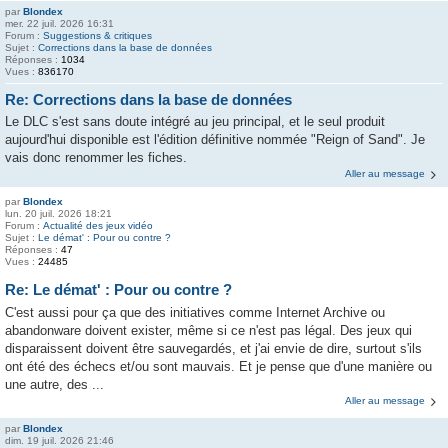
par
Blondex
mer. 22 juil. 2026 16:31
Forum :
Suggestions & critiques
Sujet :
Corrections dans la base de données
Réponses :
1034
Vues :
836170
Re: Corrections dans la base de données
Le DLC s'est sans doute intégré au jeu principal, et le seul produit
aujourd'hui disponible est l'édition définitive nommée "Reign of Sand". Je
vais donc renommer les fiches.
Aller au message
par
Blondex
lun. 20 juil. 2026 18:21
Forum :
Actualité des jeux vidéo
Sujet :
Le démat' : Pour ou contre ?
Réponses :
47
Vues :
24485
Re: Le démat' : Pour ou contre ?
C'est aussi pour ça que des initiatives comme Internet Archive ou
abandonware doivent exister, même si ce n'est pas légal. Des jeux qui
disparaissent doivent être sauvegardés, et j'ai envie de dire, surtout s'ils
ont été des échecs et/ou sont mauvais. Et je pense que d'une manière ou
une autre, des ...
Aller au message
par
Blondex
dim. 19 juil. 2026 21:46