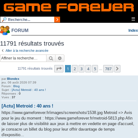
☰
FORUM
Index
11791 résultats trouvés
Aller à la recherche avancée
Rechercher
Recherche avancée
Page
1
sur
787
1
2
3
4
5
787
Suivante
11791 résultats trouvés
…
par
Blondex
jeu. 06 août 2026 07:39
Forum :
Blog
Sujet :
[Actu] Metroid : 40 ans !
Réponses :
0
Vues :
37
[Actu] Metroid : 40 ans !
https://www.gameforever.fr/images/screenshots/1538.jpg Metroid => Avis
pour le jeu du moment : https://www.gameforever.fr/metroid-5813.php Afin
de laisser plus de visibilité aux jeux à mettre en vedette en page d'accueil,
je consacre un billet du blog pour leur offrir davantage de temps
d'expositio...