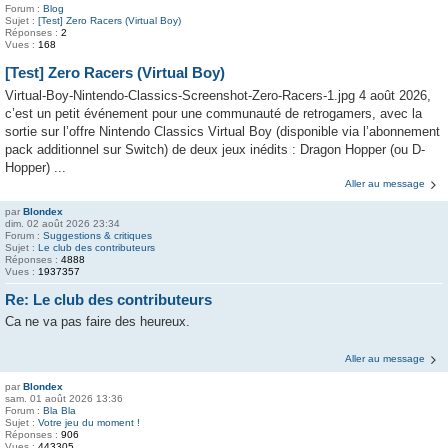
Forum :
Blog
Sujet :
[Test] Zero Racers (Virtual Boy)
Réponses :
2
Vues :
168
[Test] Zero Racers (Virtual Boy)
Virtual-Boy-Nintendo-Classics-Screenshot-Zero-Racers-1.jpg 4 août 2026,
c’est un petit événement pour une communauté de retrogamers, avec la
sortie sur l’offre Nintendo Classics Virtual Boy (disponible via l’abonnement
pack additionnel sur Switch) de deux jeux inédits : Dragon Hopper (ou D-
Hopper) ...
Aller au message
par
Blondex
dim. 02 août 2026 23:34
Forum :
Suggestions & critiques
Sujet :
Le club des contributeurs
Réponses :
4888
Vues :
1937357
Re: Le club des contributeurs
Ca ne va pas faire des heureux.
Aller au message
par
Blondex
sam. 01 août 2026 13:36
Forum :
Bla Bla
Sujet :
Votre jeu du moment !
Réponses :
906
Vues :
443305