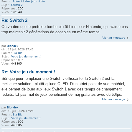
Forum :
Actualité des jeux vidéo
Sujet :
Switch 2
Réponses :
200
Vues :
135243
Re: Switch 2
On va dire que le prétexte tombe plutôt bien pour Nintendo, qui n'aime pas
trop maintenir 2 générations de consoles en même temps.
Aller au message
par
Blondex
dim. 19 juil. 2026 17:46
Forum :
Bla Bla
Sujet :
Votre jeu du moment !
Réponses :
906
Vues :
443305
Re: Votre jeu du moment !
Sûr que pour remplacer une Switch vieillissante, la Switch 2 est la
meilleure solution - plutôt qu'une OLED. D'un strict point de vue matériel,
elle permet de jouer aux jeux Switch 1 avec des temps de chargement
réduits. Et pas mal de jeux bénéficient de maj gratuites avec du 60fps.
Aller au message
par
Blondex
dim. 19 juil. 2026 17:26
Forum :
Bla Bla
Sujet :
Votre jeu du moment !
Réponses :
906
Vues :
443305