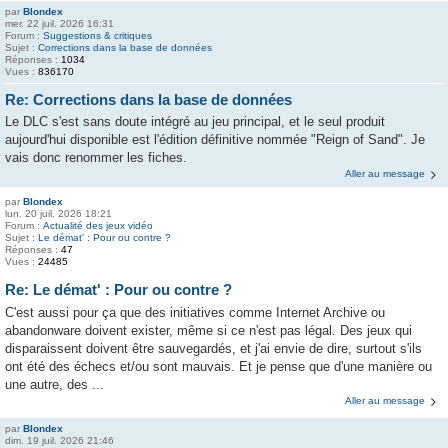
par
Blondex
mer. 22 juil. 2026 16:31
Forum :
Suggestions & critiques
Sujet :
Corrections dans la base de données
Réponses :
1034
Vues :
836170
Re: Corrections dans la base de données
Le DLC s'est sans doute intégré au jeu principal, et le seul produit
aujourd'hui disponible est l'édition définitive nommée "Reign of Sand". Je
vais donc renommer les fiches.
Aller au message
par
Blondex
lun. 20 juil. 2026 18:21
Forum :
Actualité des jeux vidéo
Sujet :
Le démat' : Pour ou contre ?
Réponses :
47
Vues :
24485
Re: Le démat' : Pour ou contre ?
C'est aussi pour ça que des initiatives comme Internet Archive ou
abandonware doivent exister, même si ce n'est pas légal. Des jeux qui
disparaissent doivent être sauvegardés, et j'ai envie de dire, surtout s'ils
ont été des échecs et/ou sont mauvais. Et je pense que d'une manière ou
une autre, des ...
Aller au message
par
Blondex
dim. 19 juil. 2026 21:46