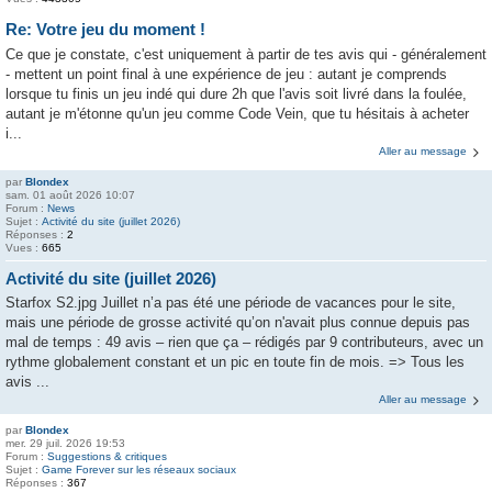
Re: Votre jeu du moment !
Ce que je constate, c'est uniquement à partir de tes avis qui - généralement
- mettent un point final à une expérience de jeu : autant je comprends
lorsque tu finis un jeu indé qui dure 2h que l'avis soit livré dans la foulée,
autant je m'étonne qu'un jeu comme Code Vein, que tu hésitais à acheter
i...
Aller au message
par
Blondex
sam. 01 août 2026 10:07
Forum :
News
Sujet :
Activité du site (juillet 2026)
Réponses :
2
Vues :
665
Activité du site (juillet 2026)
Starfox S2.jpg Juillet n’a pas été une période de vacances pour le site,
mais une période de grosse activité qu’on n'avait plus connue depuis pas
mal de temps : 49 avis – rien que ça – rédigés par 9 contributeurs, avec un
rythme globalement constant et un pic en toute fin de mois. => Tous les
avis ...
Aller au message
par
Blondex
mer. 29 juil. 2026 19:53
Forum :
Suggestions & critiques
Sujet :
Game Forever sur les réseaux sociaux
Réponses :
367