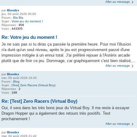
Aller au message
par
Blondex
jeu. 06 août 2026 00:00
Forum :
Bla Bla
Sujet :
Votre jeu du moment !
Réponses :
906
Vues :
443305
Re: Votre jeu du moment !
Je ne sais pas si tu diras ça passée la première heure. Pour moi l'illusion
n'a duré qu'un seul niveau, après le jeu est progressivement passé d'une
impression mitigée à un ennui total. J'ai préféré rejouer à l'Astérix arcade
plutôt que de finir ce jeu. Dommage, car graphiquement c'est bien réalisé,...
Aller au message
par
Blondex
mer. 05 août 2026 19:33
Forum :
Blog
Sujet :
[Test] Zero Racers (Virtual Boy)
Réponses :
2
Vues :
168
Re: [Test] Zero Racers (Virtual Boy)
Oui, il sera dans les très bons jeux du Virtual Boy. Il me reste à essayer
Dragon Hopper qui a également des retours très positifs. Test
prochainement !
Aller au message
par
Blondex
mar. 04 août 2026 21:42