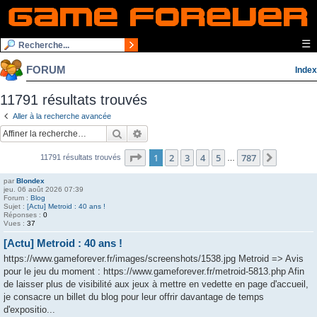
☰
FORUM
Index
11791 résultats trouvés
Aller à la recherche avancée
Rechercher
Recherche avancée
Page
1
sur
787
1
2
3
4
5
787
Suivante
11791 résultats trouvés
…
par
Blondex
jeu. 06 août 2026 07:39
Forum :
Blog
Sujet :
[Actu] Metroid : 40 ans !
Réponses :
0
Vues :
37
[Actu] Metroid : 40 ans !
https://www.gameforever.fr/images/screenshots/1538.jpg Metroid => Avis
pour le jeu du moment : https://www.gameforever.fr/metroid-5813.php Afin
de laisser plus de visibilité aux jeux à mettre en vedette en page d'accueil,
je consacre un billet du blog pour leur offrir davantage de temps
d'expositio...