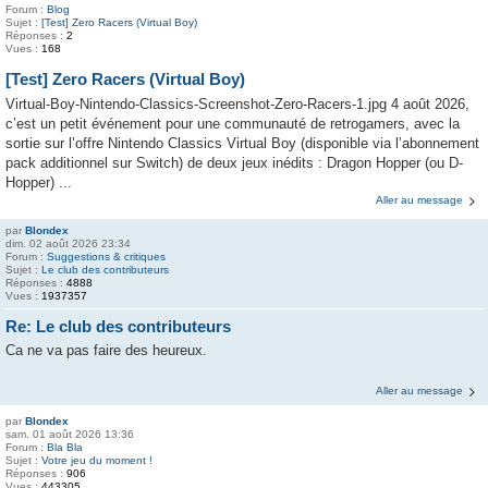
Forum :
Blog
Sujet :
[Test] Zero Racers (Virtual Boy)
Réponses :
2
Vues :
168
[Test] Zero Racers (Virtual Boy)
Virtual-Boy-Nintendo-Classics-Screenshot-Zero-Racers-1.jpg 4 août 2026,
c’est un petit événement pour une communauté de retrogamers, avec la
sortie sur l’offre Nintendo Classics Virtual Boy (disponible via l’abonnement
pack additionnel sur Switch) de deux jeux inédits : Dragon Hopper (ou D-
Hopper) ...
Aller au message
par
Blondex
dim. 02 août 2026 23:34
Forum :
Suggestions & critiques
Sujet :
Le club des contributeurs
Réponses :
4888
Vues :
1937357
Re: Le club des contributeurs
Ca ne va pas faire des heureux.
Aller au message
par
Blondex
sam. 01 août 2026 13:36
Forum :
Bla Bla
Sujet :
Votre jeu du moment !
Réponses :
906
Vues :
443305