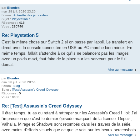
par
Blondex
mar. 28 juil. 2026 23:20
Forum :
Actualité des jeux vidéo
Sujet :
Playstation 5
Réponses :
416
Vues :
230746
Re: Playstation 5
C'est la même chose sur Switch 2 si on passe par l'appli. Le transfert en
direct avec la console connectée en USB au PC marche bien mieux. En
même temps, fallait s'attendre à ce qu'ils ne balancent pas les images
avec un poids maxi, faut faire de la place sur les serveurs pour le full
demat.
Aller au message
par
Blondex
dim. 26 juil. 2026 20:56
Forum :
Blog
Sujet :
[Test] Assassin's Creed Odyssey
Réponses :
5
Vues :
8633
Re: [Test] Assassin's Creed Odyssey
Il était temps, tu as du retard à rattraper sur les Assassin's Creed ! :lol: J'ai
l'impression que c'est le dernier épisode marquant de la licence. Depuis,
Valhalla, Mirage et Shadows sont retombés dans les travers de la série,
avec moins d'efforts visuels que ce que je vois sur tes beaux screenshots.
Aller au message