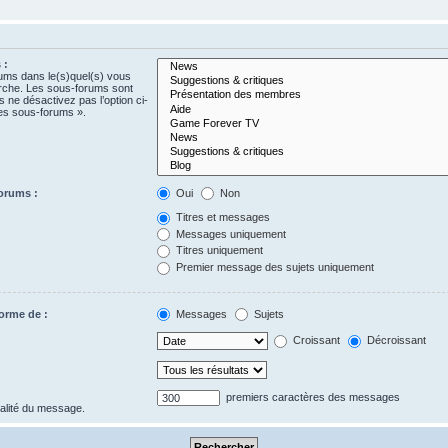
 :
rums dans le(s)quel(s) vous
erche. Les sous-forums sont
 ne désactivez pas l’option ci-
es sous-forums ».
orums :
Oui
Non
Titres et messages
Messages uniquement
Titres uniquement
Premier message des sujets uniquement
forme de :
Messages
Sujets
Croissant
Décroissant
premiers caractères des messages
gralité du message.