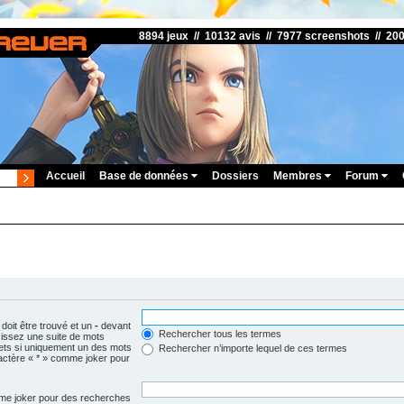
8894 jeux // 10132 avis // 7977 screenshots // 20
Accueil
Base de données
Dossiers
Membres
Forum
doit être trouvé et un
-
devant
Rechercher tous les termes
isissez une suite de mots
ets si uniquement un des mots
Rechercher n’importe lequel de ces termes
aractère « * » comme joker pour
omme joker pour des recherches