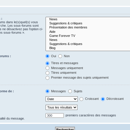
 :
rums dans le(s)quel(s) vous
erche. Les sous-forums sont
 ne désactivez pas l’option ci-
es sous-forums ».
orums :
Oui
Non
Titres et messages
Messages uniquement
Titres uniquement
Premier message des sujets uniquement
forme de :
Messages
Sujets
Croissant
Décroissant
premiers caractères des messages
gralité du message.