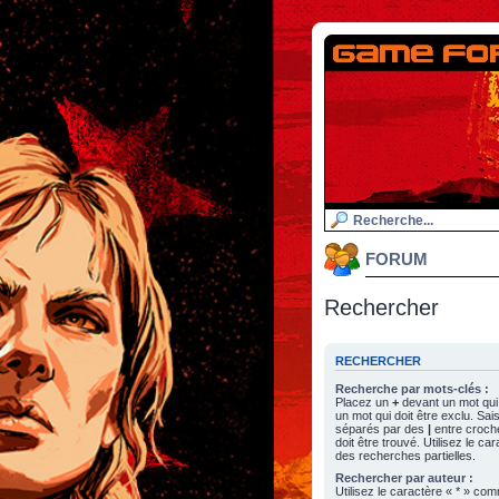
FORUM
Rechercher
RECHERCHER
Recherche par mots-clés :
Placez un
+
devant un mot qui 
un mot qui doit être exclu. Sa
séparés par des
|
entre croch
doit être trouvé. Utilisez le c
des recherches partielles.
Rechercher par auteur :
Utilisez le caractère « * » c