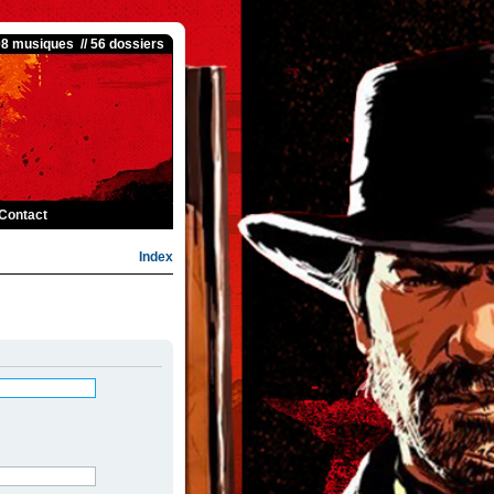
08 musiques // 56 dossiers
Contact
Index