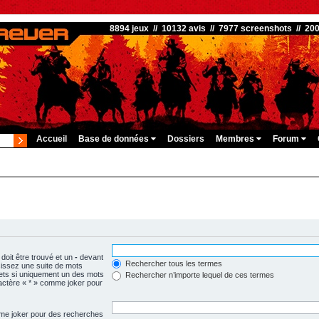
8894 jeux // 10132 avis // 7977 screenshots // 20
Accueil
Base de données
Dossiers
Membres
Forum
doit être trouvé et un
-
devant
Rechercher tous les termes
isissez une suite de mots
ets si uniquement un des mots
Rechercher n’importe lequel de ces termes
aractère « * » comme joker pour
omme joker pour des recherches