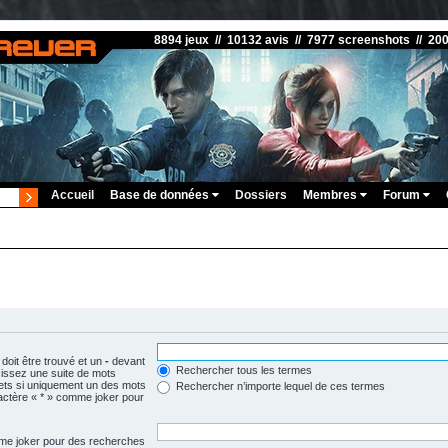
8894 jeux // 10132 avis // 7977 screenshots // 20
Accueil
Base de données
Dossiers
Membres
Forum
doit être trouvé et un
-
devant
Rechercher tous les termes
isissez une suite de mots
ets si uniquement un des mots
Rechercher n’importe lequel de ces termes
aractère « * » comme joker pour
omme joker pour des recherches