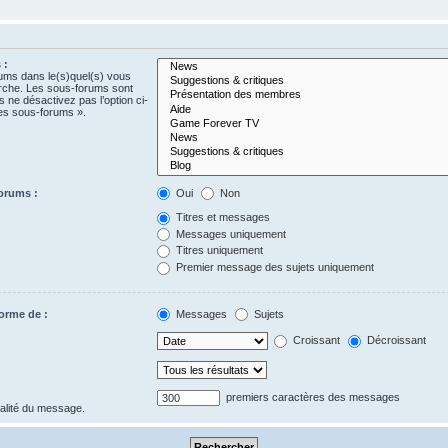
 :
rums dans le(s)quel(s) vous
erche. Les sous-forums sont
 ne désactivez pas l’option ci-
es sous-forums ».
orums :
Oui
Non
Titres et messages
Messages uniquement
Titres uniquement
Premier message des sujets uniquement
forme de :
Messages
Sujets
Croissant
Décroissant
premiers caractères des messages
gralité du message.