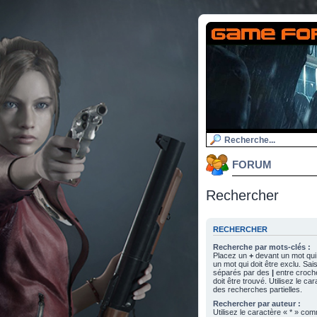
FORUM
Rechercher
RECHERCHER
Recherche par mots-clés :
Placez un
+
devant un mot qui 
un mot qui doit être exclu. Sa
séparés par des
|
entre croch
doit être trouvé. Utilisez le c
des recherches partielles.
Rechercher par auteur :
Utilisez le caractère « * » c