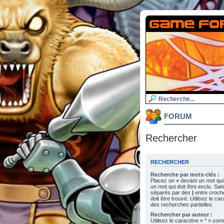
FORUM
Rechercher
RECHERCHER
Recherche par mots-clés :
Placez un
+
devant un mot qui 
un mot qui doit être exclu. Sa
séparés par des
|
entre croch
doit être trouvé. Utilisez le c
des recherches partielles.
Rechercher par auteur :
Utilisez le caractère « * » c