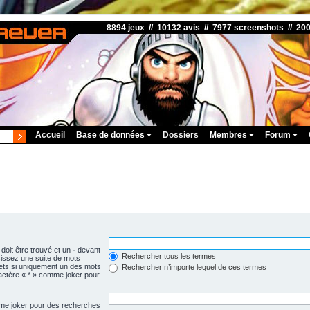
8894 jeux // 10132 avis // 7977 screenshots // 20
Accueil
Base de données
Dossiers
Membres
Forum
doit être trouvé et un
-
devant
Rechercher tous les termes
isissez une suite de mots
ets si uniquement un des mots
Rechercher n’importe lequel de ces termes
aractère « * » comme joker pour
omme joker pour des recherches