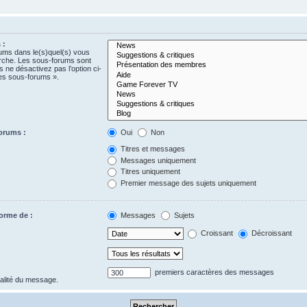
 :
rums dans le(s)quel(s) vous
erche. Les sous-forums sont
 ne désactivez pas l’option ci-
es sous-forums ».
orums :
Oui
Non
Titres et messages
Messages uniquement
Titres uniquement
Premier message des sujets uniquement
forme de :
Messages
Sujets
Croissant
Décroissant
premiers caractères des messages
gralité du message.