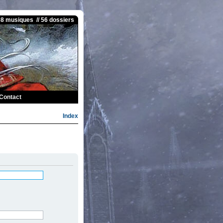
08 musiques // 56 dossiers
Contact
Index