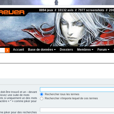
8894 jeux // 10132 avis // 7977 screenshots // 20
Accueil
Base de données
Dossiers
Membres
Forum
doit être trouvé et un
-
devant
Rechercher tous les termes
isissez une suite de mots
ets si uniquement un des mots
Rechercher n’importe lequel de ces termes
aractère « * » comme joker pour
omme joker pour des recherches