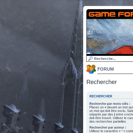
FORUM
Rechercher
RECHERCHER
Recherche par mots-clés :
Placez un
+
devant un mot qui 
un mot qui doit être exclu. Sa
séparés par des
|
entre croch
doit être trouvé. Utilisez le c
des recherches partielles.
Rechercher par auteur :
Utilisez le caractère « * » c