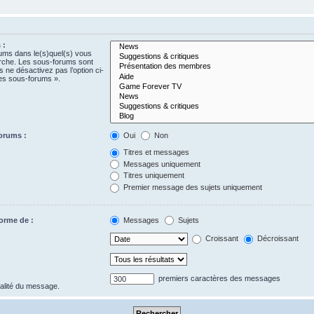
 :
rums dans le(s)quel(s) vous
erche. Les sous-forums sont
 ne désactivez pas l’option ci-
es sous-forums ».
orums :
Oui
Non
Titres et messages
Messages uniquement
Titres uniquement
Premier message des sujets uniquement
forme de :
Messages
Sujets
Croissant
Décroissant
premiers caractères des messages
gralité du message.