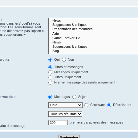
 :
rums dans le(s)quel(s) vous
erche. Les sous-forums sont
 ne désactivez pas l’option ci-
es sous-forums ».
orums :
Oui
Non
Titres et messages
Messages uniquement
Titres uniquement
Premier message des sujets uniquement
forme de :
Messages
Sujets
Croissant
Décroissant
premiers caractères des messages
gralité du message.