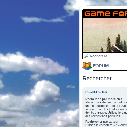
FORUM
Rechercher
RECHERCHER
Recherche par mots-clés :
Placez un
+
devant un mot qui 
un mot qui doit être exclu. Sa
séparés par des
|
entre croch
doit être trouvé. Utilisez le c
des recherches partielles.
Rechercher par auteur :
Utilisez le caractère « * » c