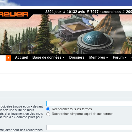
8894 jeux // 10132 avis // 7977 screenshots // 20
Accueil
Base de données
Dossiers
Membres
Forum
doit être trouvé et un
-
devant
Rechercher tous les termes
isissez une suite de mots
ets si uniquement un des mots
Rechercher n’importe lequel de ces termes
aractère « * » comme joker pour
omme joker pour des recherches