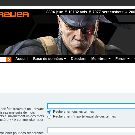
8894 jeux // 10132 avis // 7977 screenshots // 20
Accueil
Base de données
Dossiers
Membres
Forum
doit être trouvé et un
-
devant
Rechercher tous les termes
isissez une suite de mots
ets si uniquement un des mots
Rechercher n’importe lequel de ces termes
aractère « * » comme joker pour
omme joker pour des recherches