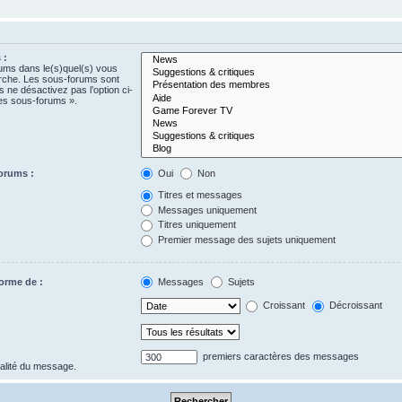
 :
rums dans le(s)quel(s) vous
erche. Les sous-forums sont
 ne désactivez pas l’option ci-
es sous-forums ».
orums :
Oui
Non
Titres et messages
Messages uniquement
Titres uniquement
Premier message des sujets uniquement
forme de :
Messages
Sujets
Croissant
Décroissant
premiers caractères des messages
gralité du message.