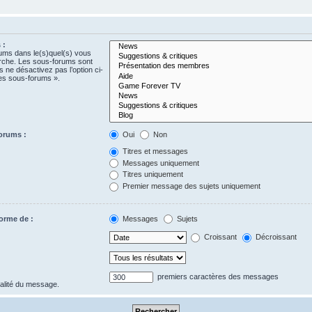
 :
rums dans le(s)quel(s) vous
erche. Les sous-forums sont
 ne désactivez pas l’option ci-
es sous-forums ».
orums :
Oui
Non
Titres et messages
Messages uniquement
Titres uniquement
Premier message des sujets uniquement
forme de :
Messages
Sujets
Croissant
Décroissant
premiers caractères des messages
gralité du message.