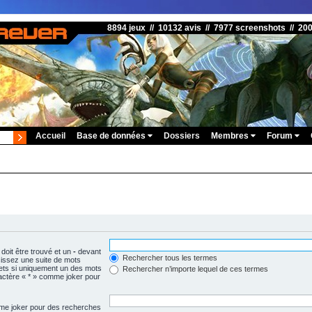
8894 jeux // 10132 avis // 7977 screenshots // 20
Accueil
Base de données
Dossiers
Membres
Forum
doit être trouvé et un
-
devant
Rechercher tous les termes
isissez une suite de mots
ets si uniquement un des mots
Rechercher n’importe lequel de ces termes
aractère « * » comme joker pour
omme joker pour des recherches