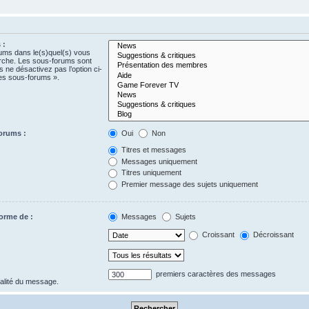
 :
rums dans le(s)quel(s) vous
erche. Les sous-forums sont
 ne désactivez pas l’option ci-
es sous-forums ».
orums :
Oui
Non
Titres et messages
Messages uniquement
Titres uniquement
Premier message des sujets uniquement
forme de :
Messages
Sujets
Croissant
Décroissant
premiers caractères des messages
gralité du message.