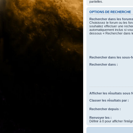
partielles.
OPTIONS DE RECHERCHE
Rechercher dans les forums
Choisissez le forum ou les fo
souhaitez effectuer une rech
automatiquement inclus si vous
dessous « Rechercher dans l
Rechercher dans les sous-f
Rechercher dans :
Afficher les résultats sous 
Classer les résultats par :
Rechercher depuis :
Renvoyer les :
Définir à 0 pour afficher l’inté