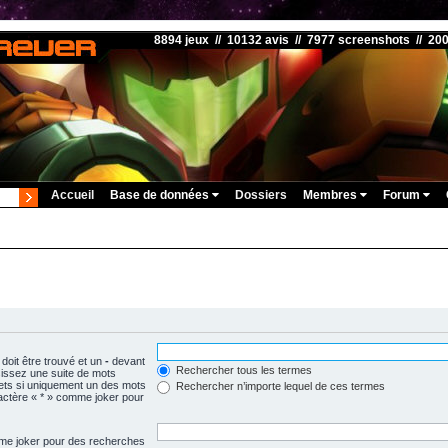
8894 jeux // 10132 avis // 7977 screenshots // 20
Accueil
Base de données
Dossiers
Membres
Forum
doit être trouvé et un
-
devant
Rechercher tous les termes
isissez une suite de mots
ets si uniquement un des mots
Rechercher n’importe lequel de ces termes
aractère « * » comme joker pour
omme joker pour des recherches