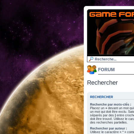
FORUM
Rechercher
RECHERCHER
Recherche par mots-clés :
Placez un
+
devant un mot qui 
un mot qui doit être exclu. Sa
séparés par des
|
entre croch
doit être trouvé. Utilisez le c
des recherches partielles.
Rechercher par auteur :
Utilisez le caractère « * » c