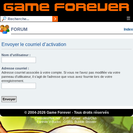
☰
FORUM
Index
Envoyer le courriel d’activation
Nom d’utilisateur :
Adresse courriel :
Adresse courriel associée à votre compte. Si vous ne l’avez pas modifiée via votre
panneau d’utilisateur, il s’agit de l’adresse que vous avez fournie lors de votre
enregistrement.
© 2004-
2026 Game Forever - Tous droits réservés
ConsolesPlus.net
1UP
iGraal
eBuyClub
Fortnite V-Bucks
OSRS
Bubble Shooter