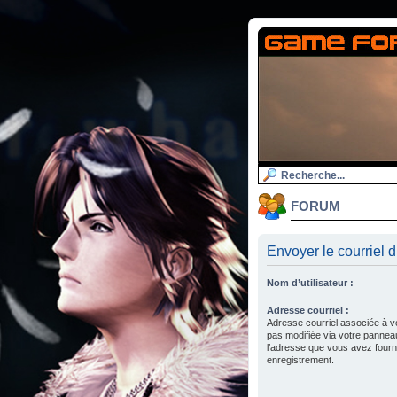
FORUM
Envoyer le courriel d
Nom d’utilisateur :
Adresse courriel :
Adresse courriel associée à v
pas modifiée via votre panneau d
l’adresse que vous avez fourni
enregistrement.