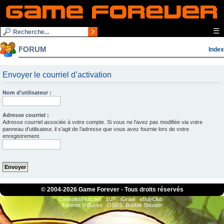
☰
FORUM
Index
Envoyer le courriel d’activation
Nom d’utilisateur :
Adresse courriel :
Adresse courriel associée à votre compte. Si vous ne l’avez pas modifiée via votre
panneau d’utilisateur, il s’agit de l’adresse que vous avez fournie lors de votre
enregistrement.
© 2004-
2026 Game Forever - Tous droits réservés
ConsolesPlus.net
1UP
iGraal
eBuyClub
Fortnite V-Bucks
OSRS
Bubble Shooter