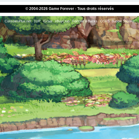
© 2004-
2026 Game Forever - Tous droits réservés
ConsolesPlus.net
1UP
iGraal
eBuyClub
Fortnite V-Bucks
OSRS
Bubble Shooter