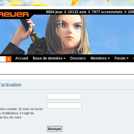
8894 jeux // 10132 avis // 7977 screenshots // 20
Accueil
Base de données
Dossiers
Membres
Forum
’activation
otre compte. Si vous ne l’avez
’utilisateur, il s’agit de
e lors de votre