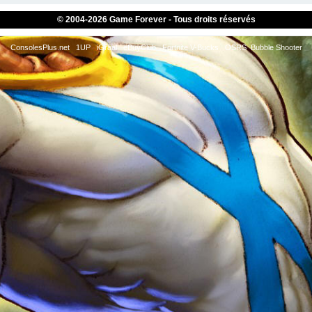
© 2004-
2026 Game Forever - Tous droits réservés
ConsolesPlus.net
1UP
iGraal
eBuyClub
Fortnite V-Bucks
OSRS
Bubble Shooter