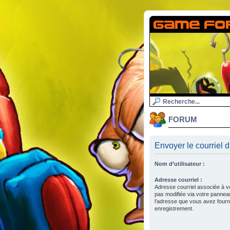
FORUM
Envoyer le courriel d
Nom d’utilisateur :
Adresse courriel :
Adresse courriel associée à v
pas modifiée via votre panneau d
l’adresse que vous avez fourni
enregistrement.