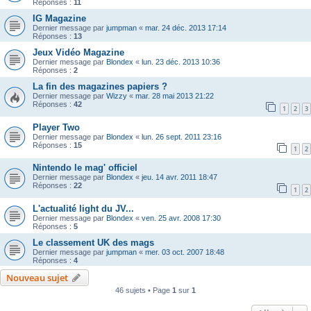
Réponses :
11
IG Magazine
Dernier message par
jumpman
«
mar. 24 déc. 2013 17:14
Réponses :
13
Jeux Vidéo Magazine
Dernier message par
Blondex
«
lun. 23 déc. 2013 10:36
Réponses :
2
La fin des magazines papiers ?
Dernier message par
Wizzy
«
mar. 28 mai 2013 21:22
Réponses :
42
1
2
3
Player Two
Dernier message par
Blondex
«
lun. 26 sept. 2011 23:16
Réponses :
15
1
2
Nintendo le mag' officiel
Dernier message par
Blondex
«
jeu. 14 avr. 2011 18:47
Réponses :
22
1
2
L'actualité light du JV...
Dernier message par
Blondex
«
ven. 25 avr. 2008 17:30
Réponses :
5
Le classement UK des mags
Dernier message par
jumpman
«
mer. 03 oct. 2007 18:48
Réponses :
4
Nouveau sujet
46 sujets • Page
1
sur
1