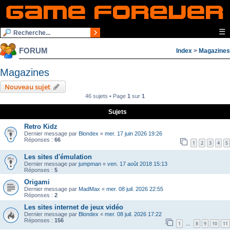
☰
FORUM
Index
>
Magazines
Magazines
Nouveau sujet
46 sujets • Page
1
sur
1
Sujets
Retro Kidz
Dernier message par
Blondex
«
mer. 17 juin 2026 19:26
Réponses :
66
1
2
3
4
5
Les sites d'émulation
Dernier message par
jumpman
«
ven. 17 août 2018 15:13
Réponses :
5
Origami
Dernier message par
MadMax
«
mer. 08 juil. 2026 22:55
Réponses :
2
Les sites internet de jeux vidéo
Dernier message par
Blondex
«
mer. 08 juil. 2026 17:22
Réponses :
156
1
8
9
10
11
…