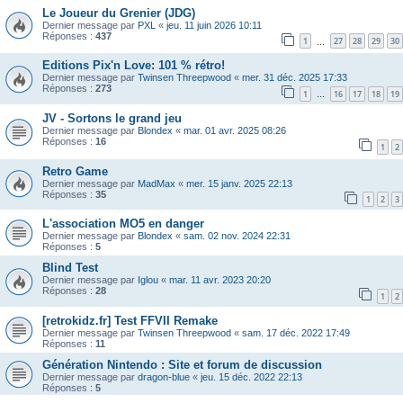
Le Joueur du Grenier (JDG)
Dernier message par
PXL
«
jeu. 11 juin 2026 10:11
Réponses :
437
1
27
28
29
30
…
Editions Pix'n Love: 101 % rétro!
Dernier message par
Twinsen Threepwood
«
mer. 31 déc. 2025 17:33
Réponses :
273
1
16
17
18
19
…
JV - Sortons le grand jeu
Dernier message par
Blondex
«
mar. 01 avr. 2025 08:26
Réponses :
16
1
2
Retro Game
Dernier message par
MadMax
«
mer. 15 janv. 2025 22:13
Réponses :
35
1
2
3
L'association MO5 en danger
Dernier message par
Blondex
«
sam. 02 nov. 2024 22:31
Réponses :
5
Blind Test
Dernier message par
Iglou
«
mar. 11 avr. 2023 20:20
Réponses :
28
1
2
[retrokidz.fr] Test FFVII Remake
Dernier message par
Twinsen Threepwood
«
sam. 17 déc. 2022 17:49
Réponses :
11
Génération Nintendo : Site et forum de discussion
Dernier message par
dragon-blue
«
jeu. 15 déc. 2022 22:13
Réponses :
5