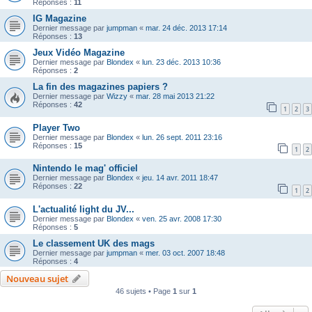
Réponses :
11
IG Magazine
Dernier message par
jumpman
«
mar. 24 déc. 2013 17:14
Réponses :
13
Jeux Vidéo Magazine
Dernier message par
Blondex
«
lun. 23 déc. 2013 10:36
Réponses :
2
La fin des magazines papiers ?
Dernier message par
Wizzy
«
mar. 28 mai 2013 21:22
Réponses :
42
1
2
3
Player Two
Dernier message par
Blondex
«
lun. 26 sept. 2011 23:16
Réponses :
15
1
2
Nintendo le mag' officiel
Dernier message par
Blondex
«
jeu. 14 avr. 2011 18:47
Réponses :
22
1
2
L'actualité light du JV...
Dernier message par
Blondex
«
ven. 25 avr. 2008 17:30
Réponses :
5
Le classement UK des mags
Dernier message par
jumpman
«
mer. 03 oct. 2007 18:48
Réponses :
4
Nouveau sujet
46 sujets • Page
1
sur
1