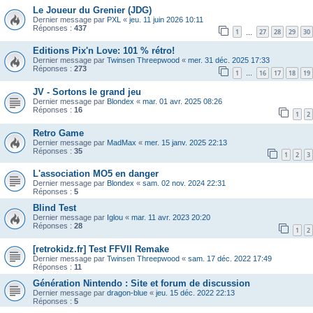
Le Joueur du Grenier (JDG)
Dernier message par
PXL
«
jeu. 11 juin 2026 10:11
Réponses :
437
1
27
28
29
30
…
Editions Pix'n Love: 101 % rétro!
Dernier message par
Twinsen Threepwood
«
mer. 31 déc. 2025 17:33
Réponses :
273
1
16
17
18
19
…
JV - Sortons le grand jeu
Dernier message par
Blondex
«
mar. 01 avr. 2025 08:26
Réponses :
16
1
2
Retro Game
Dernier message par
MadMax
«
mer. 15 janv. 2025 22:13
Réponses :
35
1
2
3
L'association MO5 en danger
Dernier message par
Blondex
«
sam. 02 nov. 2024 22:31
Réponses :
5
Blind Test
Dernier message par
Iglou
«
mar. 11 avr. 2023 20:20
Réponses :
28
1
2
[retrokidz.fr] Test FFVII Remake
Dernier message par
Twinsen Threepwood
«
sam. 17 déc. 2022 17:49
Réponses :
11
Génération Nintendo : Site et forum de discussion
Dernier message par
dragon-blue
«
jeu. 15 déc. 2022 22:13
Réponses :
5