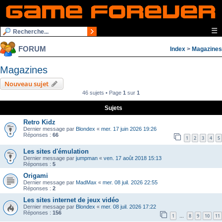
☰
FORUM
Index
>
Magazines
Magazines
Nouveau sujet
46 sujets • Page
1
sur
1
Sujets
Retro Kidz
Dernier message par
Blondex
«
mer. 17 juin 2026 19:26
Réponses :
66
1
2
3
4
5
Les sites d'émulation
Dernier message par
jumpman
«
ven. 17 août 2018 15:13
Réponses :
5
Origami
Dernier message par
MadMax
«
mer. 08 juil. 2026 22:55
Réponses :
2
Les sites internet de jeux vidéo
Dernier message par
Blondex
«
mer. 08 juil. 2026 17:22
Réponses :
156
1
8
9
10
11
…