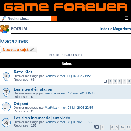
☰
FORUM
Index
>
Magazines
Magazines
Nouveau sujet
46 sujets • Page
1
sur
1
Sujets
Retro Kidz
Dernier message par
Blondex
«
mer. 17 juin 2026 19:26
Réponses :
66
1
2
3
4
5
Les sites d'émulation
Dernier message par
jumpman
«
ven. 17 août 2018 15:13
Réponses :
5
Origami
Dernier message par
MadMax
«
mer. 08 juil. 2026 22:55
Réponses :
2
Les sites internet de jeux vidéo
Dernier message par
Blondex
«
mer. 08 juil. 2026 17:22
Réponses :
156
1
8
9
10
11
…