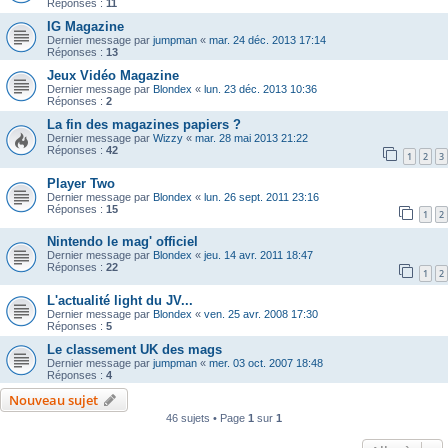
Réponses :
11
IG Magazine
Dernier message par
jumpman
«
mar. 24 déc. 2013 17:14
Réponses :
13
Jeux Vidéo Magazine
Dernier message par
Blondex
«
lun. 23 déc. 2013 10:36
Réponses :
2
La fin des magazines papiers ?
Dernier message par
Wizzy
«
mar. 28 mai 2013 21:22
Réponses :
42
1
2
3
Player Two
Dernier message par
Blondex
«
lun. 26 sept. 2011 23:16
Réponses :
15
1
2
Nintendo le mag' officiel
Dernier message par
Blondex
«
jeu. 14 avr. 2011 18:47
Réponses :
22
1
2
L'actualité light du JV...
Dernier message par
Blondex
«
ven. 25 avr. 2008 17:30
Réponses :
5
Le classement UK des mags
Dernier message par
jumpman
«
mer. 03 oct. 2007 18:48
Réponses :
4
Nouveau sujet
46 sujets • Page
1
sur
1