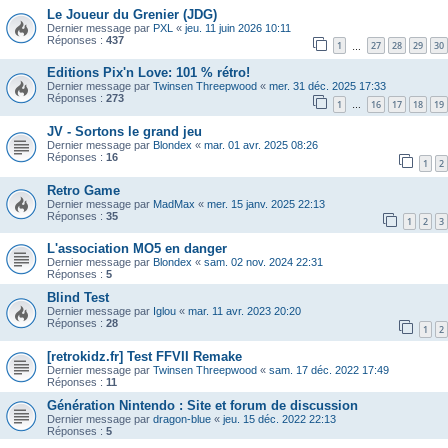
Le Joueur du Grenier (JDG)
Dernier message par
PXL
«
jeu. 11 juin 2026 10:11
Réponses :
437
1
27
28
29
30
…
Editions Pix'n Love: 101 % rétro!
Dernier message par
Twinsen Threepwood
«
mer. 31 déc. 2025 17:33
Réponses :
273
1
16
17
18
19
…
JV - Sortons le grand jeu
Dernier message par
Blondex
«
mar. 01 avr. 2025 08:26
Réponses :
16
1
2
Retro Game
Dernier message par
MadMax
«
mer. 15 janv. 2025 22:13
Réponses :
35
1
2
3
L'association MO5 en danger
Dernier message par
Blondex
«
sam. 02 nov. 2024 22:31
Réponses :
5
Blind Test
Dernier message par
Iglou
«
mar. 11 avr. 2023 20:20
Réponses :
28
1
2
[retrokidz.fr] Test FFVII Remake
Dernier message par
Twinsen Threepwood
«
sam. 17 déc. 2022 17:49
Réponses :
11
Génération Nintendo : Site et forum de discussion
Dernier message par
dragon-blue
«
jeu. 15 déc. 2022 22:13
Réponses :
5