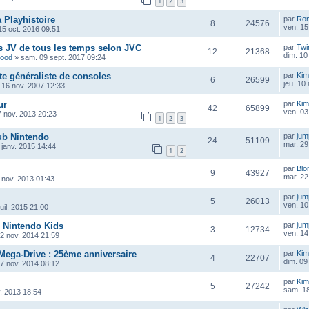
1
2
3
 Playhistoire
par
Ro
8
24576
ven. 15
15 oct. 2016 09:51
s JV de tous les temps selon JVC
par
Twi
12
21368
dim. 10
wood
»
sam. 09 sept. 2017 09:24
ite généraliste de consoles
par
Kim
6
26599
jeu. 10
 16 nov. 2007 12:33
ur
par
Kim
42
65899
ven. 03
7 nov. 2013 20:23
1
2
3
ub Nintendo
par
ju
24
51109
mar. 29
 janv. 2015 14:44
1
2
par
Blo
9
43927
mar. 22
 nov. 2013 01:43
par
ju
5
26013
ven. 10 
juil. 2015 21:00
& Nintendo Kids
par
ju
3
12734
ven. 14
12 nov. 2014 21:59
ega-Drive : 25ème anniversaire
par
Kim
4
22707
dim. 09
07 nov. 2014 08:12
par
Kim
5
27242
sam. 18
. 2013 18:54