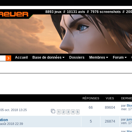
8893 jeux // 10131 avis // 7976 screenshots // 20
Accueil
Base de données
Dossiers
Membres
Forum
RÉPONSES
VUES
DERNI
par
Blo
66
89604
mer. 17
 05 oct. 2018 13:25
1
2
3
4
5
ation
par
ju
5
26874
ven. 17
 août 2018 22:39
par
Ma