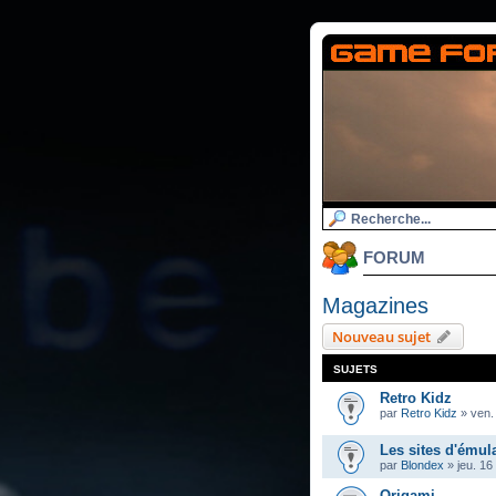
FORUM
Magazines
Nouveau sujet
SUJETS
Retro Kidz
par
Retro Kidz
»
ven.
Les sites d'émul
par
Blondex
»
jeu. 16
Origami