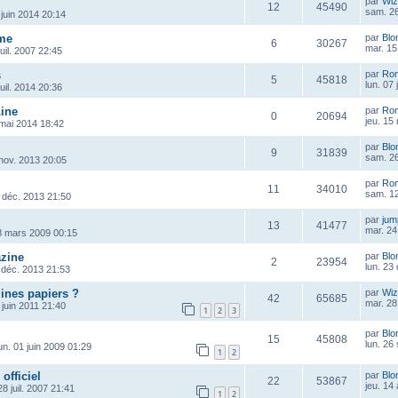
par
Wiz
12
45490
sam. 26
 juin 2014 20:14
me
par
Blo
6
30267
mar. 15 
juil. 2007 22:45
s
par
Ro
5
45818
lun. 07 
juil. 2014 20:36
Line
par
Ro
0
20694
jeu. 15
 mai 2014 18:42
par
Blo
9
31839
sam. 26
 nov. 2013 20:05
par
Ro
11
34010
sam. 12
 déc. 2013 21:50
par
ju
13
41477
mar. 24
8 mars 2009 00:15
zine
par
Blo
2
23954
lun. 23
 déc. 2013 21:53
ines papiers ?
par
Wiz
42
65685
mar. 28
 juin 2011 21:40
1
2
3
par
Blo
15
45808
lun. 26
un. 01 juin 2009 01:29
1
2
officiel
par
Blo
22
53867
jeu. 14
8 juil. 2007 21:41
1
2