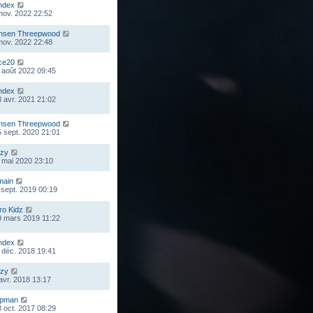
ndex
 nov. 2022 22:52
nsen Threepwood
 nov. 2022 22:48
ce20
 août 2022 09:45
ndex
 avr. 2021 21:02
nsen Threepwood
 sept. 2020 21:01
zy
 mai 2020 23:10
main
 sept. 2019 00:19
ro Kidz
9 mars 2019 11:22
ndex
 déc. 2018 19:41
zy
 avr. 2018 13:17
mpman
 oct. 2017 08:29