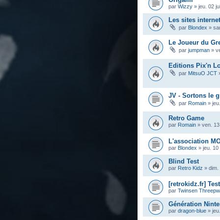
par
Wizzy
»
jeu. 02 j
Les sites interne
par
Blondex
»
sa
Le Joueur du Gre
par
jumpman
»
v
Editions Pix'n Lo
par
MitsuO JCT
JV - Sortons le 
par
Romain
»
jeu
Retro Game
par
Romain
»
ven. 13 
L'association M
par
Blondex
»
jeu. 10
Blind Test
par
Retro Kidz
»
dim.
[retrokidz.fr] Te
par
Twinsen Threep
Génération Ninte
par
dragon-blue
»
jeu