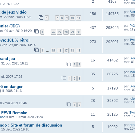
2
4168
mer. 08 
uil. 2026 15:32
t de jeux vidéo
par
Blo
156
149755
mer. 08 
m. 22 nov. 2008 11:25
1
7
8
9
10
11
…
nier (JDG)
par
PX
437
298045
jeu. 11 
en. 09 avr. 2010 16:20
1
26
27
28
29
30
…
ve: 101 % rétro!
par
Twi
273
292001
mer. 31
»
ven. 29 juin 2007 14:14
1
15
16
17
18
19
…
grand jeu
par
Blo
16
41462
mar. 01
. 31 oct. 2013 16:11
1
2
par
Ma
35
80725
mer. 15
juil. 2007 17:26
1
2
3
O5 en danger
par
Blo
5
17190
sam. 02
 juil. 2008 21:13
par
Igl
28
39892
mar. 11
 05 mai 2019 15:46
1
2
st FFVII Remake
par
Twi
11
25125
sam. 17
wood
»
dim. 10 mai 2020 21:24
ndo : Site et forum de discussion
par
dra
5
19032
jeu. 15
. 15 déc. 2022 19:18