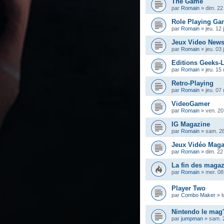
The Game
par
Romain
»
dim. 22
Role Playing Ga
par
Romain
»
jeu. 12 
Jeux Video New
par
Romain
»
jeu. 03 
Editions Geeks-
par
Romain
»
jeu. 15
Retro-Playing
par
Romain
»
jeu. 07
VideoGamer
par
Romain
»
ven. 20
IG Magazine
par
Romain
»
sam. 2
Jeux Vidéo Maga
par
Romain
»
dim. 22
La fin des magaz
par
Romain
»
mer. 08
Player Two
par
Combo Maker
»
l
Nintendo le mag' 
par
jumpman
»
sam. 2