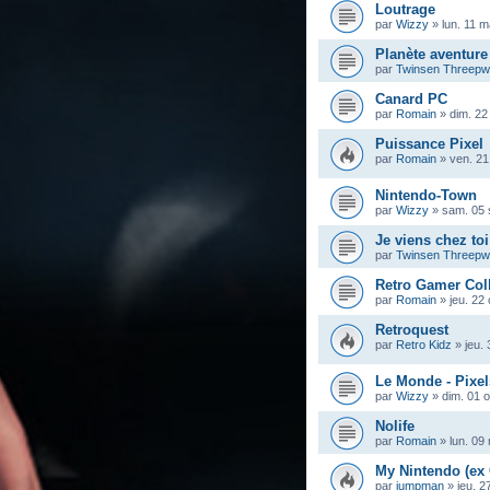
Loutrage
par
Wizzy
»
lun. 11 
Planète aventure
par
Twinsen Threep
Canard PC
par
Romain
»
dim. 22
Puissance Pixel
par
Romain
»
ven. 21
Nintendo-Town
par
Wizzy
»
sam. 05 
Je viens chez toi
par
Twinsen Threep
Retro Gamer Col
par
Romain
»
jeu. 22
Retroquest
par
Retro Kidz
»
jeu.
Le Monde - Pixel
par
Wizzy
»
dim. 01 
Nolife
par
Romain
»
lun. 09
My Nintendo (ex
par
jumpman
»
jeu. 2