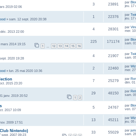
par
Blo
3
23891
jeu. 17
mars 2019 02:06
par
Twi
1
22376
jeu. 17
wood
»
sam. 12 sept. 2020 20:38
par
Vin
4
28301
mer. 10
 déc. 2013 22:00
par
Blo
225
171174
sam. 03
 mars 2014 19:15
1
12
13
14
15
16
…
par
Twi
4
21907
sam. 05
sept. 2020 19:28
par
Wiz
2
22460
mer. 27
wood
»
lun. 25 mai 2020 10:36
lection
par
Ro
7
25279
dim. 01
 oct. 2015 23:20
par
Ret
29
48150
sam. 0
 31 janv. 2019 20:52
1
2
s
par
Blo
5
24767
ven. 07
oct. 2017 10:09
par
Wiz
13
45211
jeu. 05
 nov. 2009 17:51
 Club Nintendo)
par
ju
33
55029
sam. 28
7 sept. 2007 09:23