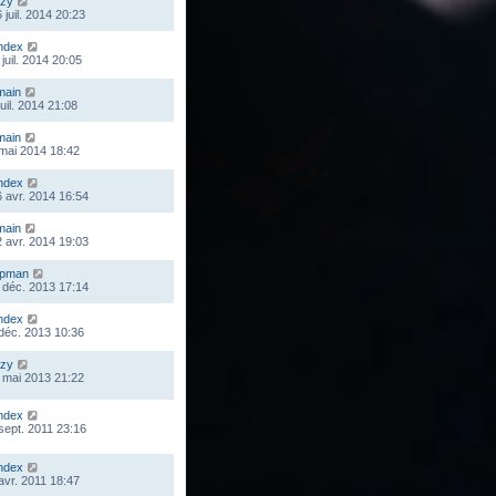
zy
 juil. 2014 20:23
ndex
juil. 2014 20:05
main
juil. 2014 21:08
main
 mai 2014 18:42
ndex
 avr. 2014 16:54
main
 avr. 2014 19:03
mpman
 déc. 2013 17:14
ndex
 déc. 2013 10:36
zy
 mai 2013 21:22
ndex
 sept. 2011 23:16
ndex
 avr. 2011 18:47