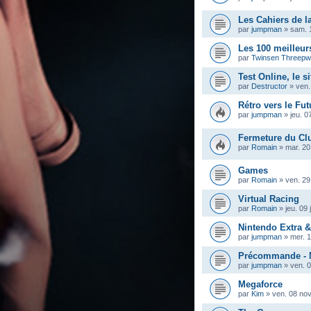
Les Cahiers de la
par
jumpman
»
sam. 
Les 100 meilleur
par
Twinsen Threep
Test Online, le s
par
Destructor
»
ven.
Rétro vers le Fut
par
jumpman
»
jeu. 0
Fermeture du Cl
par
Romain
»
mar. 20
Games
par
Romain
»
ven. 29
Virtual Racing
par
Romain
»
jeu. 09 
Nintendo Extra 
par
jumpman
»
mer. 
Précommande - M
par
jumpman
»
ven. 
Megaforce
par
Kim
»
ven. 08 nov