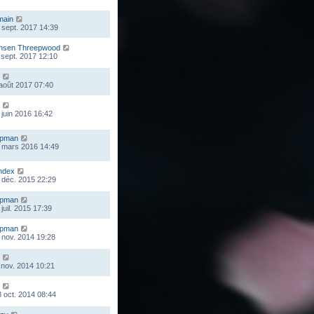
main
 sept. 2017 14:39
nsen Threepwood
 sept. 2017 12:10
 août 2017 07:40
 juin 2016 16:42
mpman
 mars 2016 14:49
ndex
 déc. 2015 22:29
mpman
juil. 2015 17:39
mpman
 nov. 2014 19:28
 nov. 2014 10:21
 oct. 2014 08:44