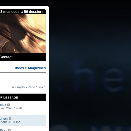
08 musiques // 56 dossiers
Contact
Index
>
Magazines
46 sujets • Page
1
sur
1
ER MESSAGE
ndex
 juin 2026 19:26
mpman
 août 2018 15:13
dMax