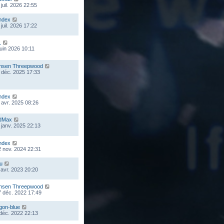
juil. 2026 22:55
ndex
juil. 2026 17:22
L
juin 2026 10:11
nsen Threepwood
 déc. 2025 17:33
ndex
 avr. 2025 08:26
dMax
 janv. 2025 22:13
ndex
 nov. 2024 22:31
ou
 avr. 2023 20:20
nsen Threepwood
 déc. 2022 17:49
gon-blue
 déc. 2022 22:13