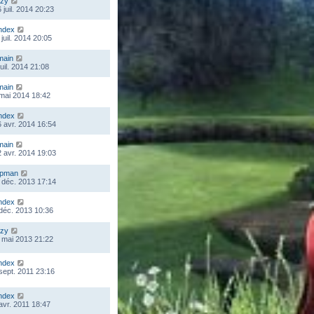
zy
 juil. 2014 20:23
ndex
juil. 2014 20:05
main
juil. 2014 21:08
main
 mai 2014 18:42
ndex
 avr. 2014 16:54
main
 avr. 2014 19:03
mpman
 déc. 2013 17:14
ndex
 déc. 2013 10:36
zy
 mai 2013 21:22
ndex
 sept. 2011 23:16
ndex
 avr. 2011 18:47