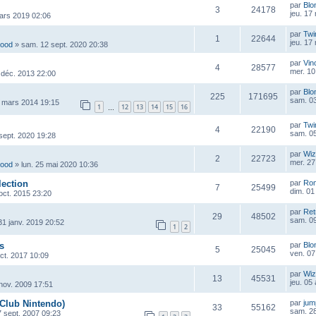
par
Blo
3
24178
jeu. 17
mars 2019 02:06
par
Twi
1
22644
jeu. 17
wood
»
sam. 12 sept. 2020 20:38
par
Vin
4
28577
mer. 10
 déc. 2013 22:00
par
Blo
225
171695
sam. 03
 mars 2014 19:15
1
12
13
14
15
16
…
par
Twi
4
22190
sam. 05
sept. 2020 19:28
par
Wiz
2
22723
mer. 27
wood
»
lun. 25 mai 2020 10:36
lection
par
Ro
7
25499
dim. 01
 oct. 2015 23:20
par
Ret
29
48502
sam. 0
 31 janv. 2019 20:52
1
2
s
par
Blo
5
25045
ven. 07
oct. 2017 10:09
par
Wiz
13
45531
jeu. 05
 nov. 2009 17:51
 Club Nintendo)
par
ju
33
55162
sam. 28
7 sept. 2007 09:23