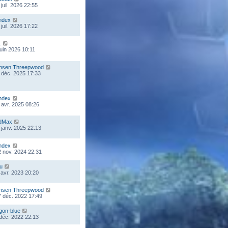
juil. 2026 22:55
ndex
juil. 2026 17:22
L
juin 2026 10:11
nsen Threepwood
 déc. 2025 17:33
ndex
 avr. 2025 08:26
dMax
 janv. 2025 22:13
ndex
 nov. 2024 22:31
ou
 avr. 2023 20:20
nsen Threepwood
 déc. 2022 17:49
gon-blue
 déc. 2022 22:13