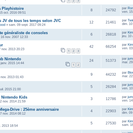
1
2
3
 Playhistoire
par
Ro
8
24792
ven. 15
15 oct. 2016 09:51
s JV de tous les temps selon JVC
par
Twi
12
21461
dim. 10
wood
»
sam. 09 sept. 2017 09:24
ite généraliste de consoles
par
Kim
6
26818
jeu. 10
 16 nov. 2007 12:33
ur
par
Kim
42
66254
ven. 03
7 nov. 2013 20:23
1
2
3
ub Nintendo
par
ju
24
51373
mar. 29
 janv. 2015 14:44
1
2
par
Blo
9
44232
mar. 22
 nov. 2013 01:43
par
ju
5
26284
ven. 10 
juil. 2015 21:00
& Nintendo Kids
par
ju
3
12786
ven. 14
12 nov. 2014 21:59
ega-Drive : 25ème anniversaire
par
Kim
4
22903
dim. 09
07 nov. 2014 08:12
par
Kim
5
27530
sam. 18
. 2013 18:54