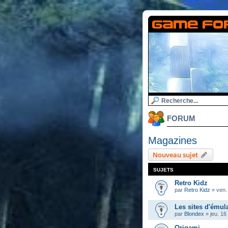
FORUM
Magazines
Nouveau sujet
SUJETS
Retro Kidz
par
Retro Kidz
»
ven.
Les sites d'émul
par
Blondex
»
jeu. 16
Origami