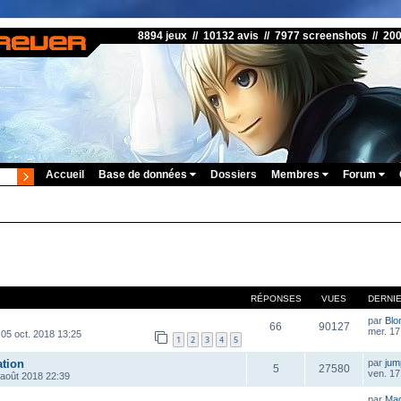
8894 jeux // 10132 avis // 7977 screenshots // 20
Accueil
Base de données
Dossiers
Membres
Forum
RÉPONSES
VUES
DERNI
par
Blo
66
90127
mer. 17
 05 oct. 2018 13:25
1
2
3
4
5
ation
par
ju
5
27580
ven. 17
 août 2018 22:39
par
Ma