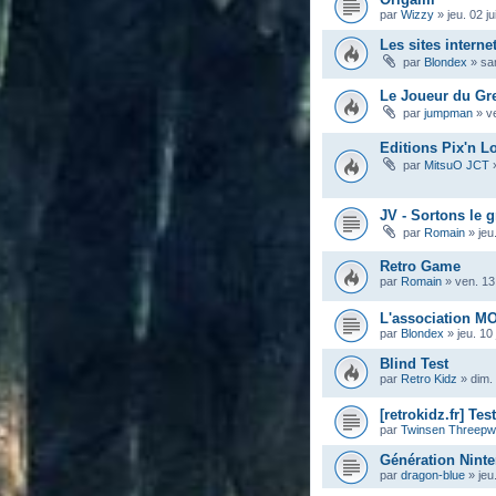
par
Wizzy
»
jeu. 02 j
Les sites interne
par
Blondex
»
sa
Le Joueur du Gre
par
jumpman
»
v
Editions Pix'n Lo
par
MitsuO JCT
JV - Sortons le 
par
Romain
»
jeu
Retro Game
par
Romain
»
ven. 13 
L'association M
par
Blondex
»
jeu. 10
Blind Test
par
Retro Kidz
»
dim.
[retrokidz.fr] Te
par
Twinsen Threep
Génération Ninte
par
dragon-blue
»
jeu