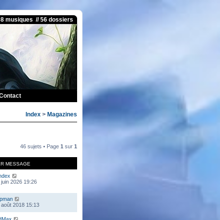
08 musiques // 56 dossiers
Contact
Index
>
Magazines
46 sujets • Page
1
sur
1
ER MESSAGE
ndex
 juin 2026 19:26
mpman
 août 2018 15:13
dMax