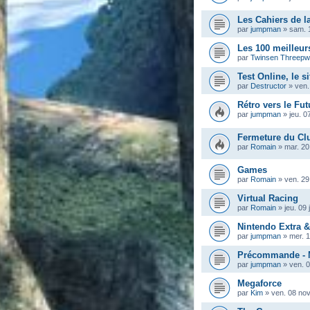
Les Cahiers de la
par
jumpman
»
sam. 
Les 100 meilleur
par
Twinsen Threep
Test Online, le s
par
Destructor
»
ven.
Rétro vers le Fut
par
jumpman
»
jeu. 0
Fermeture du Cl
par
Romain
»
mar. 20
Games
par
Romain
»
ven. 29
Virtual Racing
par
Romain
»
jeu. 09 
Nintendo Extra 
par
jumpman
»
mer. 
Précommande - M
par
jumpman
»
ven. 
Megaforce
par
Kim
»
ven. 08 nov