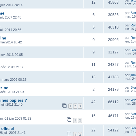
par
Wiz
12
45803
sam. 26
 juin 2014 20:14
me
par
Blo
6
30536
mar. 15 
juil. 2007 22:45
s
par
Ro
5
46310
lun. 07 
juil. 2014 20:36
Line
par
Ro
0
20905
jeu. 15
 mai 2014 18:42
par
Blo
9
32127
sam. 26
 nov. 2013 20:05
par
Ro
11
34327
sam. 12
 déc. 2013 21:50
par
ju
13
41783
mar. 24
8 mars 2009 00:15
zine
par
Blo
2
24179
lun. 23
 déc. 2013 21:53
ines papiers ?
par
Wiz
42
66112
mar. 28
 juin 2011 21:40
1
2
3
par
Blo
15
46171
lun. 26
un. 01 juin 2009 01:29
1
2
officiel
par
Blo
22
54122
jeu. 14
8 juil. 2007 21:41
1
2