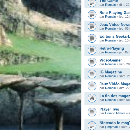
The Game
par
Romain
»
dim. 22
Role Playing Ga
par
Romain
»
jeu. 12 
Jeux Video New
par
Romain
»
jeu. 03 
Editions Geeks-
par
Romain
»
jeu. 15
Retro-Playing
par
Romain
»
jeu. 07
VideoGamer
par
Romain
»
ven. 20
IG Magazine
par
Romain
»
sam. 2
Jeux Vidéo Maga
par
Romain
»
dim. 22
La fin des magaz
par
Romain
»
mer. 08
Player Two
par
Combo Maker
»
l
Nintendo le mag' 
par
jumpman
»
sam. 2