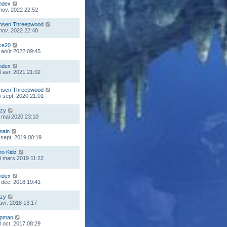
ndex
 nov. 2022 22:52
nsen Threepwood
 nov. 2022 22:48
ce20
 août 2022 09:45
ndex
 avr. 2021 21:02
nsen Threepwood
 sept. 2020 21:01
zy
 mai 2020 23:10
main
 sept. 2019 00:19
ro Kidz
9 mars 2019 11:22
ndex
 déc. 2018 19:41
zy
 avr. 2018 13:17
mpman
 oct. 2017 08:29