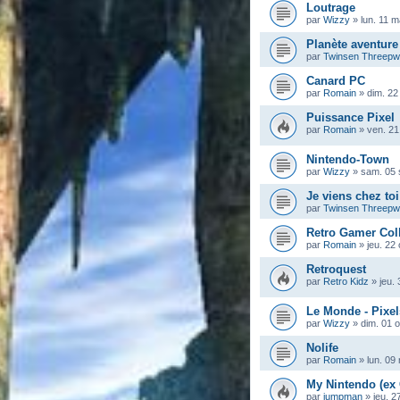
Loutrage
par
Wizzy
»
lun. 11 
Planète aventure
par
Twinsen Threep
Canard PC
par
Romain
»
dim. 22
Puissance Pixel
par
Romain
»
ven. 21
Nintendo-Town
par
Wizzy
»
sam. 05 
Je viens chez toi
par
Twinsen Threep
Retro Gamer Col
par
Romain
»
jeu. 22
Retroquest
par
Retro Kidz
»
jeu.
Le Monde - Pixel
par
Wizzy
»
dim. 01 
Nolife
par
Romain
»
lun. 09
My Nintendo (ex
par
jumpman
»
jeu. 2