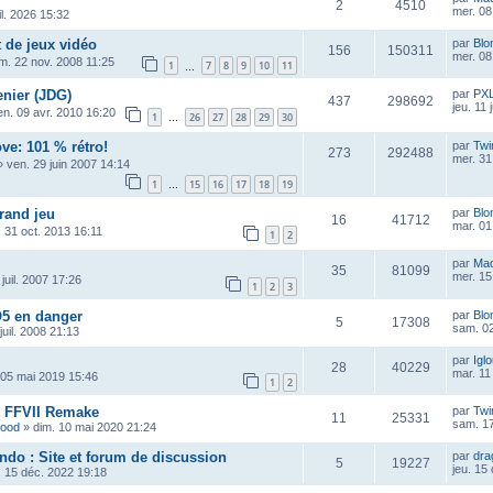
2
4510
mer. 08 
uil. 2026 15:32
t de jeux vidéo
par
Blo
156
150311
mer. 08 
m. 22 nov. 2008 11:25
1
7
8
9
10
11
…
nier (JDG)
par
PX
437
298692
jeu. 11 
en. 09 avr. 2010 16:20
1
26
27
28
29
30
…
ve: 101 % rétro!
par
Twi
273
292488
mer. 31
»
ven. 29 juin 2007 14:14
1
15
16
17
18
19
…
grand jeu
par
Blo
16
41712
mar. 01
. 31 oct. 2013 16:11
1
2
par
Ma
35
81099
mer. 15
juil. 2007 17:26
1
2
3
O5 en danger
par
Blo
5
17308
sam. 02
 juil. 2008 21:13
par
Igl
28
40229
mar. 11
 05 mai 2019 15:46
1
2
st FFVII Remake
par
Twi
11
25331
sam. 17
wood
»
dim. 10 mai 2020 21:24
ndo : Site et forum de discussion
par
dra
5
19227
jeu. 15
. 15 déc. 2022 19:18