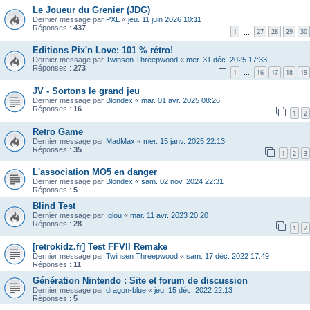
Le Joueur du Grenier (JDG)
Dernier message par
PXL
«
jeu. 11 juin 2026 10:11
Réponses :
437
1
27
28
29
30
…
Editions Pix'n Love: 101 % rétro!
Dernier message par
Twinsen Threepwood
«
mer. 31 déc. 2025 17:33
Réponses :
273
1
16
17
18
19
…
JV - Sortons le grand jeu
Dernier message par
Blondex
«
mar. 01 avr. 2025 08:26
Réponses :
16
1
2
Retro Game
Dernier message par
MadMax
«
mer. 15 janv. 2025 22:13
Réponses :
35
1
2
3
L'association MO5 en danger
Dernier message par
Blondex
«
sam. 02 nov. 2024 22:31
Réponses :
5
Blind Test
Dernier message par
Iglou
«
mar. 11 avr. 2023 20:20
Réponses :
28
1
2
[retrokidz.fr] Test FFVII Remake
Dernier message par
Twinsen Threepwood
«
sam. 17 déc. 2022 17:49
Réponses :
11
Génération Nintendo : Site et forum de discussion
Dernier message par
dragon-blue
«
jeu. 15 déc. 2022 22:13
Réponses :
5