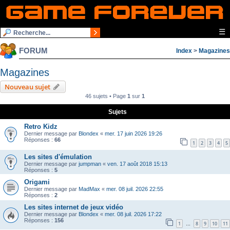
☰
FORUM
Index
>
Magazines
Magazines
Nouveau sujet
46 sujets • Page
1
sur
1
Sujets
Retro Kidz
Dernier message par
Blondex
«
mer. 17 juin 2026 19:26
Réponses :
66
1
2
3
4
5
Les sites d'émulation
Dernier message par
jumpman
«
ven. 17 août 2018 15:13
Réponses :
5
Origami
Dernier message par
MadMax
«
mer. 08 juil. 2026 22:55
Réponses :
2
Les sites internet de jeux vidéo
Dernier message par
Blondex
«
mer. 08 juil. 2026 17:22
Réponses :
156
1
8
9
10
11
…