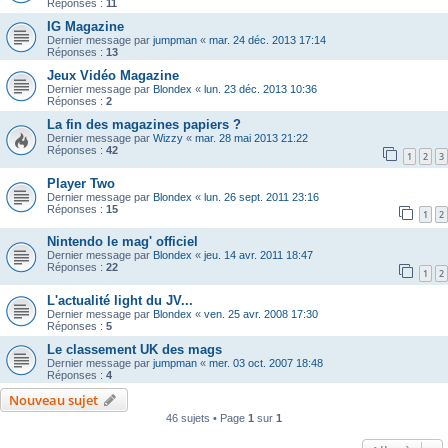
Réponses :
11
IG Magazine
Dernier message par
jumpman
«
mar. 24 déc. 2013 17:14
Réponses :
13
Jeux Vidéo Magazine
Dernier message par
Blondex
«
lun. 23 déc. 2013 10:36
Réponses :
2
La fin des magazines papiers ?
Dernier message par
Wizzy
«
mar. 28 mai 2013 21:22
Réponses :
42
1
2
3
Player Two
Dernier message par
Blondex
«
lun. 26 sept. 2011 23:16
Réponses :
15
1
2
Nintendo le mag' officiel
Dernier message par
Blondex
«
jeu. 14 avr. 2011 18:47
Réponses :
22
1
2
L'actualité light du JV...
Dernier message par
Blondex
«
ven. 25 avr. 2008 17:30
Réponses :
5
Le classement UK des mags
Dernier message par
jumpman
«
mer. 03 oct. 2007 18:48
Réponses :
4
Nouveau sujet
46 sujets • Page
1
sur
1